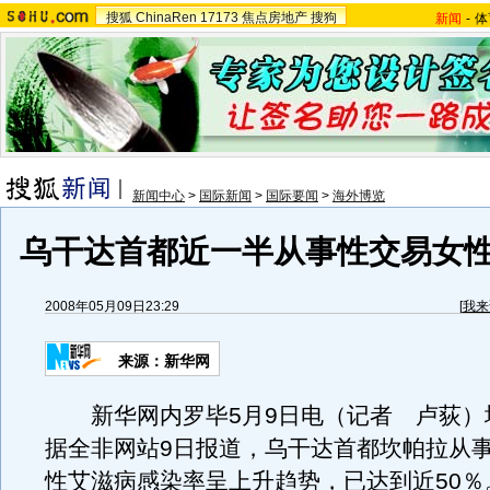
搜狐
ChinaRen
17173
焦点房地产
搜狗
新闻
-
体
新闻中心
>
国际新闻
>
国际要闻
>
海外博览
乌干达首都近一半从事性交易女
2008年05月09日23:29
[
我来
来源：新华网
新华网内罗毕5月9日电（记者 卢荻）
据全非网站9日报道，乌干达首都坎帕拉从
性艾滋病感染率呈上升趋势，已达到近50％