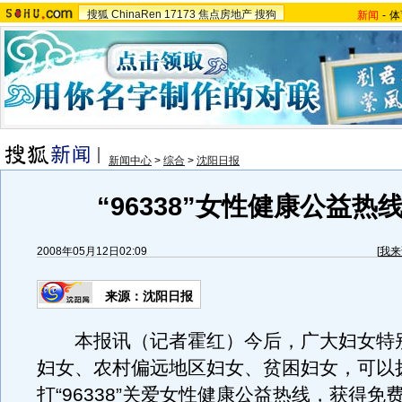
搜狐
ChinaRen
17173
焦点房地产
搜狗
新闻
-
体
新闻中心
>
综合
>
沈阳日报
“96338”女性健康公益热
2008年05月12日02:09
[
我来
来源：沈阳日报
本报讯（记者霍红）今后，广大妇女特
妇女、农村偏远地区妇女、贫困妇女，可以
打“96338”关爱女性健康公益热线，获得免