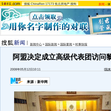
搜狐
ChinaRen
17173
焦点房地产
搜狗
新闻
-
体
新闻中心
>
国际新闻
>
国际要闻
>
时事快报
阿盟决定成立高级代表团访问黎
2008年05月12日10:11
[
我来
来源：新华网