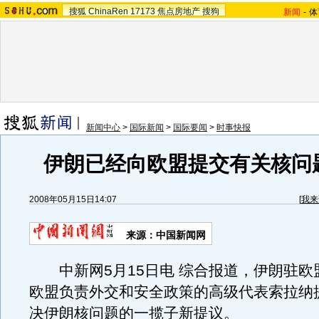
搜狐
ChinaRen
17173
焦点房地产
搜狗
新闻
-
体
新闻中心
>
国际新闻
>
国际要闻
>
时事快报
伊朗已经向欧盟提交有关核问
2008年05月15日14:07
[
我来
来源：中国新闻网
中新网5月15日电 综合报道，伊朗驻欧盟
欧盟负责外交和安全政策的高级代表索拉纳
决伊朗核问题的一揽子新提议。