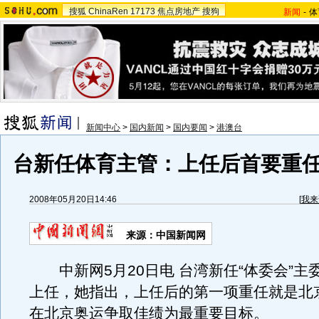
搜狐
ChinaRen
17173
焦点房地产
搜狗
新闻
-
体
新闻中心
>
国内新闻
>
国内要闻
>
港澳台
台新任体育主管：上任后首要重
2008年05月20日14:46
[
我来
来源：中国新闻网
中新网5月20日电 台湾新任“体委会”主委
上任，她指出，上任后的第一项重任就是北
在北京奥运争取佳绩为最重要目标。