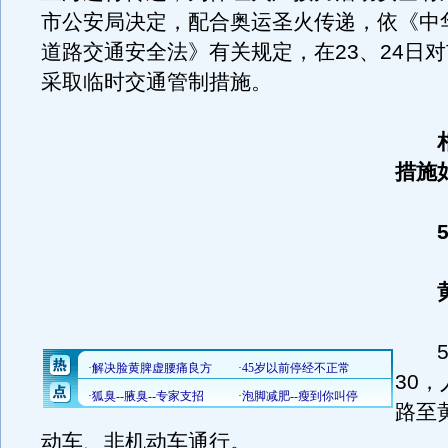
市公安局决定，配合奥运圣火传递，依《中
道路交通安全法》有关规定，在23、24日
采取临时交通管制措施。
措施
5：
30
路至
动车、非机动车通行。