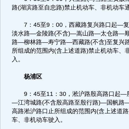
路(湖滨路至自忠路)禁止机动车、非机动车
7：45至9：00，西藏路复兴路口起—复
淡水路—金陵路(不含)—嵩山路—太仓路—
路—柳林路—寿宁路—西藏路(不含)至复兴
所组成的范围内(含上述道路)禁止机动车、
入。
杨浦区
9：45至11：30，淞沪路殷高路口起—殷
—江湾城路(不含殷高路至殷行路)—国帆路
高路淞沪路口止所组成的范围内(含上述道路
车、非机动车驶入。