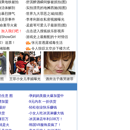
颜乘地铁被拍
·
舒淇醉酒瞬间惨被抓拍(图)
做活体解剖
·
实拍漂亮的地摊西施(组图)
的暴烈脾气
·
世界九大罪恶之城(组图)
遇灵异事件
·
李孝利新欢私密视频曝光
成命案导火索
·
孟庭苇可爱儿子最新照(图)
：加入我们吧！
·
点击进入搜狐娱乐影视库
howGirl
·
游戏史上最般配的十对情侣
2》送票！
·
张元首透露戒毒生活
湘胎教
·
令人惊叹太空步下楼方式
密照
王菲小女儿李嫣曝光
酒井法子痛哭谢罪
生意 图
·
孕妈妈美腹火爆加盟中
费加盟
·
9元内衣 一折供货
最好
·
轻松创业快乐赚钱
供货
·
小女人吃冰淇淋赚大钱
赚百万
·
冰淇淋店年利108万！
就是火
·
韩国V8服饰卖疯了！