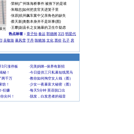
·
荣林
|
广州珠海桥事件:被推下的是谁
·
朱顺忠
|
如何把贪官关进笼子里
·
张原
|
杭州飙车案中父亲角色的缺失
·
蔡天新
|
奥数本身并不是坏事(图)
·
王攀
|
副县长之女施暴的卫生巾疑虑
曝光
热点标签：
章子怡
春运
郭德纲
315
明星代
烈
吴敬琏
暴风雪
于丹
陈晓旭
文化
票价
孔子
房
开3只涨停板
·
完美妈咪--保养有新招
大揭秘！
·
今日提供三只私幕短线黑马
了两千万
·
教你如何掏空女人钱（图）
家纺！
·
少女一夜暴富大秘密（图）
-狂赚
·
每天5分钟 英语脱口出
到你尖叫！
·
脱发，白发患者的福音