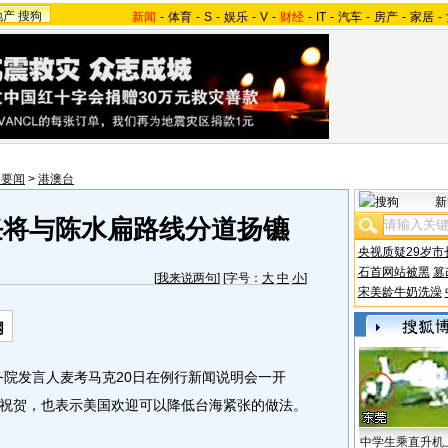
地产
搜狗
新闻
-
体育
-
S
-
娱乐
-
V
-
财经
-
IT
-
汽车
-
房产
-
家居
-
内要闻
>
港澳台
新
任将与陈水扁路线分道扬镳
央视质疑29岁市
石首网站被黑
篡
[
我来说两句
] [字号：
大
中
小
]
宋美龄牛奶洗澡
网
院发言人麦考马克20日在例行新闻说明会一开
祝贺，也表示美国欢迎可以降低台海紧张的做法。
中学生乘直升机