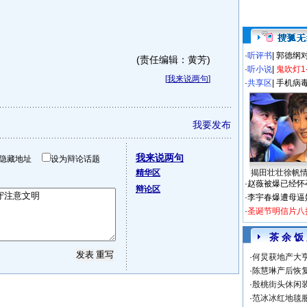
·
听评书
|
郭德纲
(责任编辑：黄芳)
·
听小说
|
鬼吹灯1
[
我来说两句
]
·
共享区
|
手机病
我要发布
我来说两句
隐藏地址
设为辩论话题
精华区
揭田壮壮徐帆
·
赵薇被爆已经怀
辩论区
·
李宇春爆遭母逼
·
圣诞节明信片八
茶 余 饭
·
何炅获地产大亨
·
陈慧琳产后恢复
·
殷桃街头休闲装
·
范冰冰红地毯