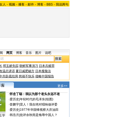
女人
-
视频
-
播客
-
邮件
-
博客
-
BBS
-
我说两句
闻
网页
博客
音乐
图片
说吧
长
邓玉娇失踪
朝鲜军事演习
日本兵赎罪
改温总讲话
夏日减肥秘方
日本瘦脸法
中共卧底结局
慈禧不快乐
侵略中国报告
更多>>
·
怀念丁聪：我以为那个老头永远不老
·
爱历史
|
年轻时代的毛泽东(组图)
·
曾鹏宇
|
雷人！我在绝对唱响做评委
·
爱历史
|
1977年华国锋视察大庆油田
·
韩浩月
|
批评余秋雨是侮辱中国人？
上学