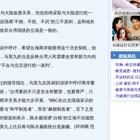
与大陆改善关系，但也拒绝采取与大陆进行统一
闺房视频自拍
说强调“不独、不统、不武”的三不原则，这和他长
放弃台湾现状的立场是一致的。
自爆捉奸后恶梦
说中呼吁，希望台海两岸能善用这个历史契机，创
搜狐商机
，马英九的当选反映台湾人民需要改变和新方向的
·
丰胸--林志玲
“不会与北京进行统一谈判”。
·
睡觉减肥--瘦到
·
开这样的店 日进
社的报导指出，马英九在其就职演讲中呼吁两岸重
·
上班 兼职 两
·
健康与美丽完
状；“台湾要的不只是安全和繁荣，也要尊严，只
·
为健康行业撑
两岸关系才能大步开展。”BBC在台北现场采访的
当“和平制造者”，而非“麻烦制造者”，言下之意
N的报道则表示，陈水扁强调“台独”的立场不但激怒
英九上任后将与陈水扁路线分道扬镳。(环球网 范