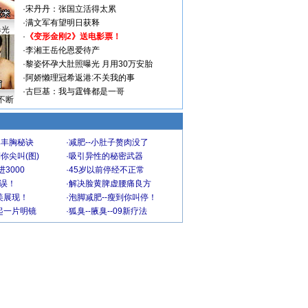
·
宋丹丹：张国立活得太累
·
满文军有望明日获释
曝光
·
《变形金刚2》送电影票！
·
李湘王岳伦恩爱待产
·
黎姿怀孕大肚照曝光 月用30万安胎
·
阿娇懒理冠希返港:不关我的事
·
古巨基：我与霆锋都是一哥
不断
爆丰胸秘诀
·
减肥--小肚子赘肉没了
你尖叫(图)
·
吸引异性的秘密武器
3000
·
45岁以前停经不正常
不误！
·
解决脸黄脾虚腰痛良方
美展现！
·
泡脚减肥--瘦到你叫停！
起一片明镜
·
狐臭--腋臭--09新疗法