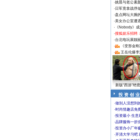
·
姚晨与老公素
·
日军竟拿战俘
·
盘点网坛大腕
·
美女办公室遭
·
《Nobody》
·
搜狐娱乐招聘
·
台北电玩展靓丽S
·
《变形金刚
·
王岳伦爆李
新版“西游”绝
投 资 创 业
·
做别人没想到的
·
时尚情趣店免
·
投资最小 生意
·
品牌服饰一折
·
投资办小厂年
·
开清大学习吧 