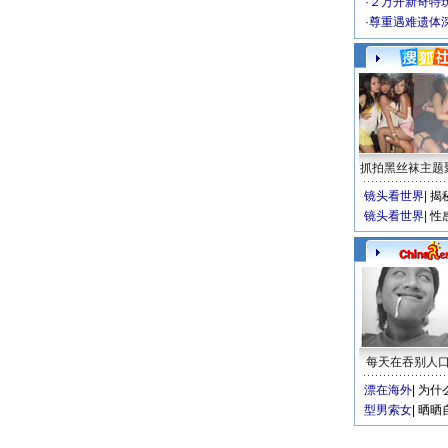
·
２万开新奇特
·
尊重遇难遗体
抓拍黑丝袜主题
镜头看世界
|
揭
镜头看世界
|
性
每天在吞别人
漂在海外
|
为什
型男索女
|
晒晒