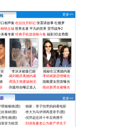
更多>>
对口相声集
杜拉拉升职记
张震讲故事
红楼梦
-精绝古城
世界名著
平凡的世界
货币战争2
毒杀毒专家
经典手机游游格斗集
福彩3D走势图
情史
李冰冰被爆已婚
揭秘生父离婚内幕
孕
·
揭刘晓庆离婚内幕
·
李幼斌新恋情曝光
婚
·
周迅王艳婆媳相见
·
陆毅爱女照首曝光
折
·
刘嘉玲自曝正造人
·
陈好新男友被曝光
 后
更多>>
喂猕猴桃(图)
·
独家：章子怡带妈妈看电影
好身材(图)
·
佟大为马伊琍再度牵手(图)
秀性感(图)
·
倪萍赵忠祥十年后再携手
服装皆为租赁
·
刘涛富豪老公为家产求生子