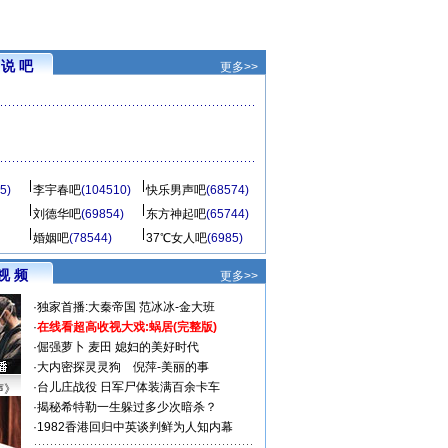
说 吧
更多>>
5)
李宇春吧
(104510)
快乐男声吧
(68574)
刘德华吧
(69854)
东方神起吧
(65744)
婚姻吧
(78544)
37℃女人吧
(6985)
视 频
更多>>
·
独家首播:大秦帝国
范冰冰-金大班
·
在线看超高收视大戏:
蜗居(完整版)
·
倔强萝卜
麦田
媳妇的美好时代
·
大内密探灵灵狗
倪萍-美丽的事
·
台儿庄战役 日军尸体装满百余卡车
声》
·
揭秘希特勒一生躲过多少次暗杀？
·
1982香港回归中英谈判鲜为人知内幕