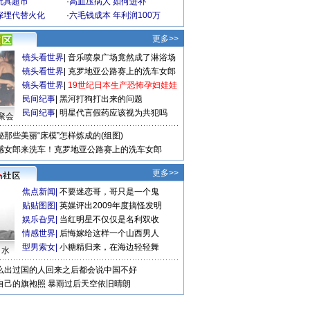
玩具超市
·
高血压病人 如何进补
深埋代替火化
·
六毛钱成本 年利润100万
更多>>
镜头看世界
|
音乐喷泉广场竟然成了淋浴场
镜头看世界
|
克罗地亚公路赛上的洗车女郎
镜头看世界
|
19世纪日本生产恐怖孕妇娃娃
民间纪事
|
黑河打狗打出来的问题
民间纪事
|
明星代言假药应该视为共犯吗
聚会
秘那些美丽“床模”怎样炼成的(组图)
感女郎来洗车！克罗地亚公路赛上的洗车女郎
更多>>
焦点新闻
|
不要迷恋哥，哥只是一个鬼
贴贴图图
|
英媒评出2009年度搞怪发明
娱乐旮旯
|
当红明星不仅仅是名利双收
情感世界
|
后悔嫁给这样一个山西男人
型男索女
|
小糖精归来，在海边轻轻舞
口水
么出过国的人回来之后都会说中国不好
自己的旗袍照
暴雨过后天空依旧晴朗