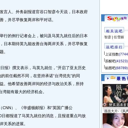
言人、外务副报道官谷口智彦今天说，日本政府
善，并尽早恢复两岸和平对话。
相 关 说 吧
行的例行记者会上，被问及马英九就任后的日本
智彦
|
任雪丽
，日本期待英九能改善台海两岸关系，并尽早恢复
说 吧 排 行
题。
上证指数
(7744
苏醒吧
(41523)
日报》撰文表示，马英九就任，“开启了亚太历史
贴图吧
(68789)
他的前任截然不同，在坚持承诺“台湾优先”的同
最 热 
益。他希望改善两岸间的经济与政治关系，所持
让台湾能有最大的经济机会。
CNN）、《华盛顿邮报》和“英国广播公
谍战大片-《风
20日都报道了马英九就任的消息，且报道重点均放
岸关系的进展。