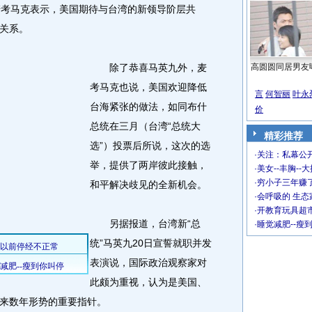
考马克表示，美国期待与台湾的新领导阶层共
关系。
除了恭喜马英九外，麦
高圆圆同居男友
考马克也说，美国欢迎降低
言
何智丽
叶永
台海紧张的做法，如同布什
价
总统在三月（台湾“总统大
精彩推荐
选”）投票后所说，这次的选
·
关注：私幕公
举，提供了两岸彼此接触，
·
美女--丰胸--
·
穷小子三年赚
和平解决歧见的全新机会。
·
会呼吸的 生态
·
开教育玩具超市
另据报道，台湾新“总
·
睡觉减肥--瘦
统”马英九20日宣誓就职并发
表演说，国际政治观察家对
此颇为重视，认为是美国、
来数年形势的重要指针。