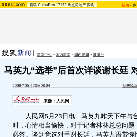
搜狐
ChinaRen
17173
焦点房地产
搜狗
新闻
-
体
新闻中心
>
国内新闻
>
国内要闻
>
港澳台
马英九“选举”后首次详谈谢长廷 
2008年05月23日08:04
[
我来说
来源：人民网
人民网5月23日电 马英九昨天下午与
时，心情相当愉快，对于记者林林总总问题
必答。谈到竞选对手谢长廷，马英九语带惋