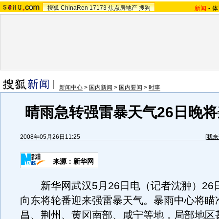
搜狐
ChinaRen
17173
焦点房地产
搜狗
新闻
-
体
新闻中心
>
国内新闻
>
国内要闻
>
时事
晴雨急转强雷暴天气26日晚
2008年05月26日11:25
[
我来
来源：新华网
新华网武汉5月26日电（记者沈翀）26
向东将轮番迎来强雷暴天气。暴雨中心将瞄
昌、荆州、黄冈南部、咸宁等地，局部地区