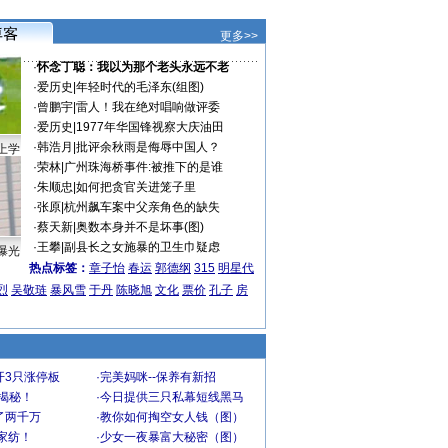
更多>>
·
怀念丁聪：我以为那个老头永远不老
·
爱历史
|
年轻时代的毛泽东(组图)
·
曾鹏宇
|
雷人！我在绝对唱响做评委
·
爱历史
|
1977年华国锋视察大庆油田
·
韩浩月
|
批评余秋雨是侮辱中国人？
上学
·
荣林
|
广州珠海桥事件:被推下的是谁
·
朱顺忠
|
如何把贪官关进笼子里
·
张原
|
杭州飙车案中父亲角色的缺失
·
蔡天新
|
奥数本身并不是坏事(图)
·
王攀
|
副县长之女施暴的卫生巾疑虑
曝光
热点标签：
章子怡
春运
郭德纲
315
明星代
烈
吴敬琏
暴风雪
于丹
陈晓旭
文化
票价
孔子
房
开3只涨停板
·
完美妈咪--保养有新招
大揭秘！
·
今日提供三只私幕短线黑马
了两千万
·
教你如何掏空女人钱（图）
家纺！
·
少女一夜暴富大秘密（图）