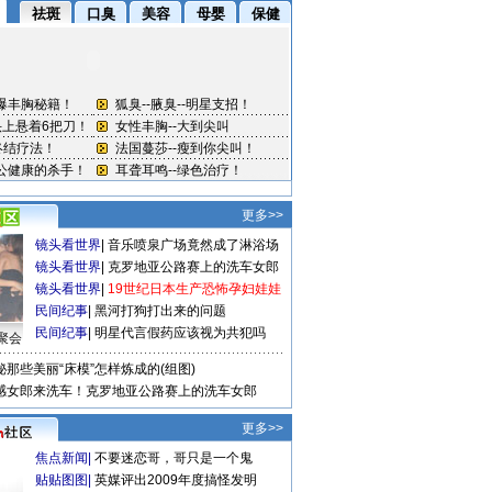
更多>>
镜头看世界
|
音乐喷泉广场竟然成了淋浴场
镜头看世界
|
克罗地亚公路赛上的洗车女郎
镜头看世界
|
19世纪日本生产恐怖孕妇娃娃
民间纪事
|
黑河打狗打出来的问题
民间纪事
|
明星代言假药应该视为共犯吗
聚会
秘那些美丽“床模”怎样炼成的(组图)
感女郎来洗车！克罗地亚公路赛上的洗车女郎
更多>>
焦点新闻
|
不要迷恋哥，哥只是一个鬼
贴贴图图
|
英媒评出2009年度搞怪发明