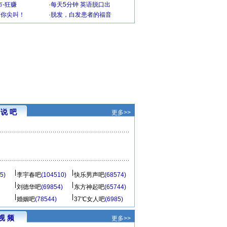
-狂赚
·
每天5分钟 英语脱口出
到你尖叫！
·
脱发，白发患者的福音
说 吧
更多>>
5)
李宇春吧
(104510)
快乐男声吧
(68574)
刘德华吧
(69854)
东方神起吧
(65744)
婚姻吧
(78544)
37℃女人吧
(6985)
视 频
更多>>