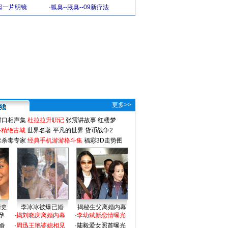
起一片明镜
·
狐臭--腋臭--09新疗法
更多>>
对口相声集
杜拉拉升职记
张震讲故事
红楼梦
-精绝古城
世界名著
平凡的世界
货币战争2
毒杀毒专家
经典手机游游格斗集
福彩3D走势图
情史
李冰冰被爆已婚
揭秘生父离婚内幕
孕
·
揭刘晓庆离婚内幕
·
李幼斌新恋情曝光
婚
·
周迅王艳婆媳相见
·
陆毅爱女照首曝光