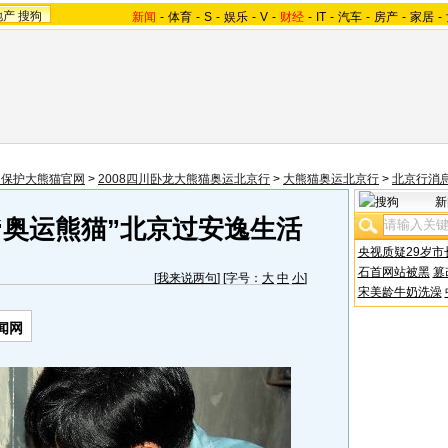
地产
搜狗
新闻
-
体育
-
S
-
娱乐
-
V
-
财经
-
IT
-
汽车
-
房产
-
家居
-
国保护大熊猫官网
>
2008四川卧龙大熊猫奥运北京行
>
大熊猫奥运北京行
>
北京行消
新
“奥运熊猫”北京过安逸生活
央视质疑29岁市
石首网站被黑
篡
[
我来说两句
] [字号：
大
中
小
]
宋美龄牛奶洗澡
闻网