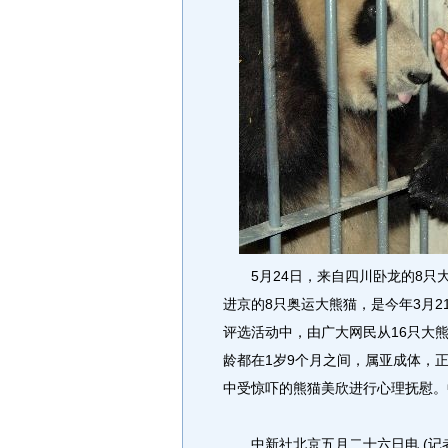
5月24日，来自四川卧龙的8只
进京的8只奥运大熊猫，是今年3月21
评选活动中，由广大网民从16只大
龄都在1岁9个月之间，属亚成体，
中受惊吓的熊猫美欣进行心理抚慰。
中新社北京五月二十六日电 (记者