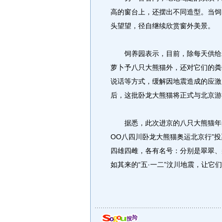
高的窗台上，还摆出不同造型。当饲
头望望，径自继续欣赏窗外美景。
饲养园表示，目前，除每天供给二
萝卜予八只大熊猫外，还对它们的粪
说话等方式，缓解因地震造成的应激
后，这批卧龙大熊猫将正式与北京游
据悉，此次进京的八只大熊猫年龄
OO八四川卧龙大熊猫奥运北京行”
四雄四雌，各有名号：分别是翠翠、
如其来的“五·一二”汶川地震，让它