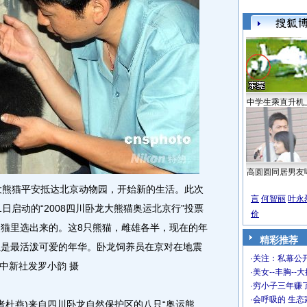
中学生乘直升机
高圆圆同居男友
大熊猫平安抵达北京动物园，开始新的生活。此次
言
何智丽
叶永
日启动的“2008四川卧龙大熊猫奥运北京行”投票
价
熊猫里选出来的。这8只熊猫，雌雄各半，现在的年
精彩推荐
正是最活泼可爱的年华。卧龙饲养员在京对在地震
·
关注：私幕公
中新社发罗小韵 摄
·
美女--丰胸--
·
穷小子三年赚
·
会呼吸的 生态
杜燕)来自四川卧龙自然保护区的八只“奥运熊