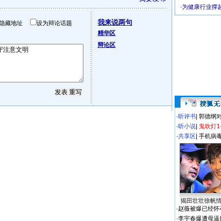
·
为健康行业撑
我来说两句
隐藏地址
设为辩论话题
精华区
辩论区
·
听评书
|
郭德纲
·
听小说
|
鬼吹灯1
·
共享区
|
手机病
揭田壮壮徐帆
·
赵薇被爆已经怀
·
李宇春爆遭母逼