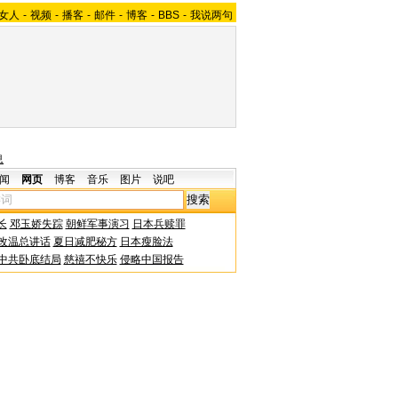
女人
-
视频
-
播客
-
邮件
-
博客
-
BBS
-
我说两句
息
闻
网页
博客
音乐
图片
说吧
长
邓玉娇失踪
朝鲜军事演习
日本兵赎罪
改温总讲话
夏日减肥秘方
日本瘦脸法
中共卧底结局
慈禧不快乐
侵略中国报告