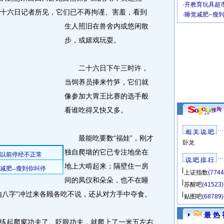
·
开教育玩具超市
十六日记者所见，它们已不再拘谨、害羞，看到
·
睡觉减肥--瘦
生人照旧在兽舍内或悠闲散
步，或嬉戏玩耍。
二十六日下午三时许，
当饲养员捧来竹笋，它们就
像参加大胃王比赛的选手般
看谁吃得又快又多。
相 关 说 吧
最能吃要数“福娃”，刚才
卧龙
独自爬墙的它已专注地坐在
说 吧 排 行
地上大啃起来；隔壁住一房
上证指数
(7744
间的凤仪和朵朵，也不在睡
苏醒吧
(41523)
内八字”冲过来各顾各吃不说，还从对方手中夺食。
贴图吧
(68789)
最 热 
起爬窗功夫了。眨眼功夫，就爬上了一米五左右