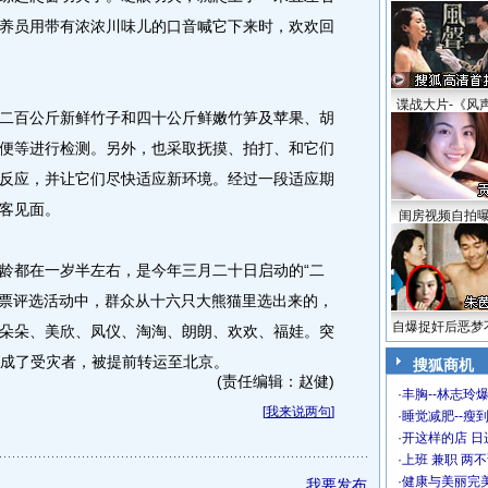
养员用带有浓浓川味儿的口音喊它下来时，欢欢回
谍战大片-《风
百公斤新鲜竹子和四十公斤鲜嫩竹笋及苹果、胡
便等进行检测。另外，也采取抚摸、拍打、和它们
反应，并让它们尽快适应新环境。经过一段适应期
客见面。
闺房视频自拍
都在一岁半左右，是今年三月二十日启动的“二
投票评选活动中，群众从十六只大熊猫里选出来的，
自爆捉奸后恶梦
朵朵、美欣、凤仪、淘淘、朗朗、欢欢、福娃。突
们成了受灾者，被提前转运至北京。
搜狐商机
(责任编辑：赵健)
·
丰胸--林志玲
[
我来说两句
]
·
睡觉减肥--瘦到
·
开这样的店 日进
·
上班 兼职 两
·
健康与美丽完
我要发布