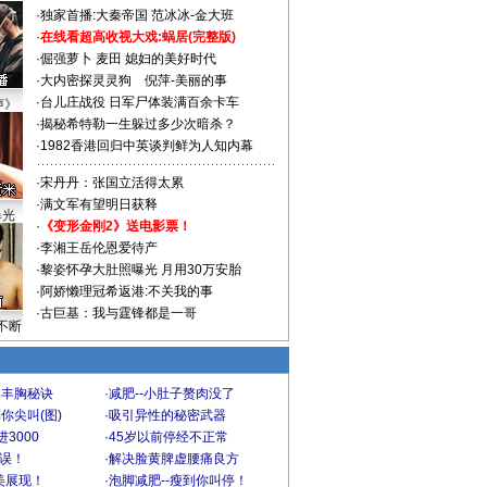
·
独家首播:大秦帝国
范冰冰-金大班
·
在线看超高收视大戏:
蜗居(完整版)
·
倔强萝卜
麦田
媳妇的美好时代
·
大内密探灵灵狗
倪萍-美丽的事
·
台儿庄战役 日军尸体装满百余卡车
声》
·
揭秘希特勒一生躲过多少次暗杀？
·
1982香港回归中英谈判鲜为人知内幕
·
宋丹丹：张国立活得太累
·
满文军有望明日获释
曝光
·
《变形金刚2》送电影票！
·
李湘王岳伦恩爱待产
·
黎姿怀孕大肚照曝光 月用30万安胎
·
阿娇懒理冠希返港:不关我的事
·
古巨基：我与霆锋都是一哥
不断
爆丰胸秘诀
·
减肥--小肚子赘肉没了
你尖叫(图)
·
吸引异性的秘密武器
3000
·
45岁以前停经不正常
不误！
·
解决脸黄脾虚腰痛良方
美展现！
·
泡脚减肥--瘦到你叫停！