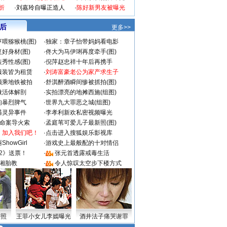
折
·
刘嘉玲自曝正造人
·
陈好新男友被曝光
 后
更多>>
喂猕猴桃(图)
·
独家：章子怡带妈妈看电影
好身材(图)
·
佟大为马伊琍再度牵手(图)
秀性感(图)
·
倪萍赵忠祥十年后再携手
服装皆为租赁
·
刘涛富豪老公为家产求生子
颜乘地铁被拍
·
舒淇醉酒瞬间惨被抓拍(图)
做活体解剖
·
实拍漂亮的地摊西施(组图)
的暴烈脾气
·
世界九大罪恶之城(组图)
遇灵异事件
·
李孝利新欢私密视频曝光
成命案导火索
·
孟庭苇可爱儿子最新照(图)
：加入我们吧！
·
点击进入搜狐娱乐影视库
howGirl
·
游戏史上最般配的十对情侣
2》送票！
·
张元首透露戒毒生活
湘胎教
·
令人惊叹太空步下楼方式
密照
王菲小女儿李嫣曝光
酒井法子痛哭谢罪