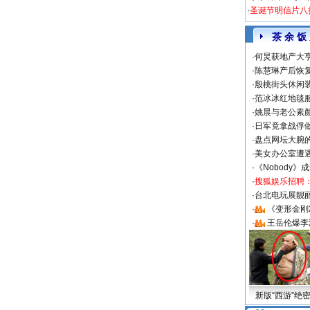
·
圣诞节明信片八
茶 余 饭
·
何炅获地产大亨
·
陈慧琳产后恢复
·
殷桃街头休闲装
·
范冰冰红地毯
·
姚晨与老公素
·
日军竟拿战俘
·
盘点网坛大腕
·
美女办公室遭
·
《Nobody》
·
搜狐娱乐招聘
·
台北电玩展靓丽S
·
《变形金刚
·
王岳伦爆李
新版“西游”绝