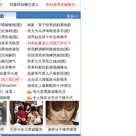
折
·
刘嘉玲自曝正造人
·
陈好新男友被曝光
 后
更多>>
喂猕猴桃(图)
·
独家：章子怡带妈妈看电影
好身材(图)
·
佟大为马伊琍再度牵手(图)
秀性感(图)
·
倪萍赵忠祥十年后再携手
服装皆为租赁
·
刘涛富豪老公为家产求生子
颜乘地铁被拍
·
舒淇醉酒瞬间惨被抓拍(图)
做活体解剖
·
实拍漂亮的地摊西施(组图)
的暴烈脾气
·
世界九大罪恶之城(组图)
遇灵异事件
·
李孝利新欢私密视频曝光
成命案导火索
·
孟庭苇可爱儿子最新照(图)
：加入我们吧！
·
点击进入搜狐娱乐影视库
howGirl
·
游戏史上最般配的十对情侣
2》送票！
·
张元首透露戒毒生活
湘胎教
·
令人惊叹太空步下楼方式
密照
王菲小女儿李嫣曝光
酒井法子痛哭谢罪