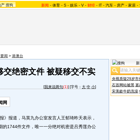
地产
搜狗
新闻
-
体育
-
S
-
娱乐
-
V
-
财经
-
IT
-
汽车
-
房产
-
家居
-
内要闻
>
港澳台
新
移交绝密文件 被疑移交不实
央视质疑29岁市
石首网站被黑
篡
[
我来说两句
(1)
] [字号：
大
中
小
]
宋美龄牛奶洗澡
闻网
报》报道，马英九办公室发言人王郁琦昨天表示，
期的1744件文件，唯一一分绝对机密是吕秀莲办公