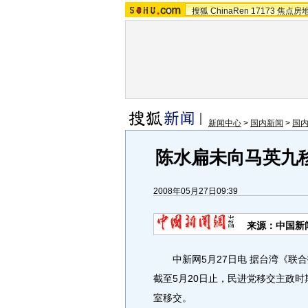
搜狐
ChinaRen
17173
焦点房
新闻中心
>
国内新闻
>
国
陈水扁未向马英九
2008年05月27日09:39
来源：中国新
中新网5月27日电 据台湾《联合
截至5月20日止，民进党移交主政时
室移交。