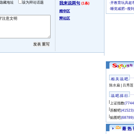
隐藏地址
设为辩论话题
我来说两句
·
开教育玩具超市
(1条)
·
睡觉减肥--瘦
精华区
辩论区
相 关 说 吧
陈水扁
|
吕秀莲
说 吧 排 行
上证指数
(7744
苏醒吧
(41523)
贴图吧
(68789)
最 热 