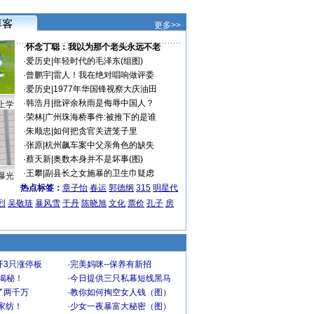
更多>>
·
怀念丁聪：我以为那个老头永远不老
·
爱历史
|
年轻时代的毛泽东(组图)
·
曾鹏宇
|
雷人！我在绝对唱响做评委
·
爱历史
|
1977年华国锋视察大庆油田
·
韩浩月
|
批评余秋雨是侮辱中国人？
上学
·
荣林
|
广州珠海桥事件:被推下的是谁
·
朱顺忠
|
如何把贪官关进笼子里
·
张原
|
杭州飙车案中父亲角色的缺失
·
蔡天新
|
奥数本身并不是坏事(图)
·
王攀
|
副县长之女施暴的卫生巾疑虑
曝光
热点标签：
章子怡
春运
郭德纲
315
明星代
烈
吴敬琏
暴风雪
于丹
陈晓旭
文化
票价
孔子
房
开3只涨停板
·
完美妈咪--保养有新招
大揭秘！
·
今日提供三只私幕短线黑马
了两千万
·
教你如何掏空女人钱（图）
家纺！
·
少女一夜暴富大秘密（图）