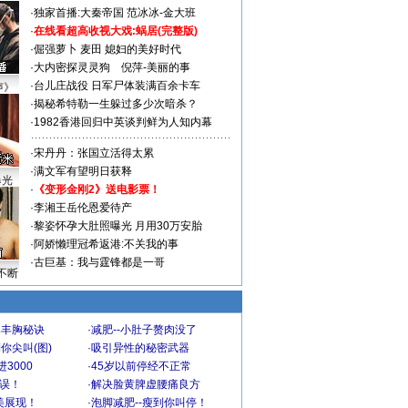
·
独家首播:大秦帝国
范冰冰-金大班
·
在线看超高收视大戏:
蜗居(完整版)
·
倔强萝卜
麦田
媳妇的美好时代
·
大内密探灵灵狗
倪萍-美丽的事
·
台儿庄战役 日军尸体装满百余卡车
声》
·
揭秘希特勒一生躲过多少次暗杀？
·
1982香港回归中英谈判鲜为人知内幕
·
宋丹丹：张国立活得太累
·
满文军有望明日获释
曝光
·
《变形金刚2》送电影票！
·
李湘王岳伦恩爱待产
·
黎姿怀孕大肚照曝光 月用30万安胎
·
阿娇懒理冠希返港:不关我的事
·
古巨基：我与霆锋都是一哥
不断
爆丰胸秘诀
·
减肥--小肚子赘肉没了
你尖叫(图)
·
吸引异性的秘密武器
3000
·
45岁以前停经不正常
不误！
·
解决脸黄脾虚腰痛良方
美展现！
·
泡脚减肥--瘦到你叫停！