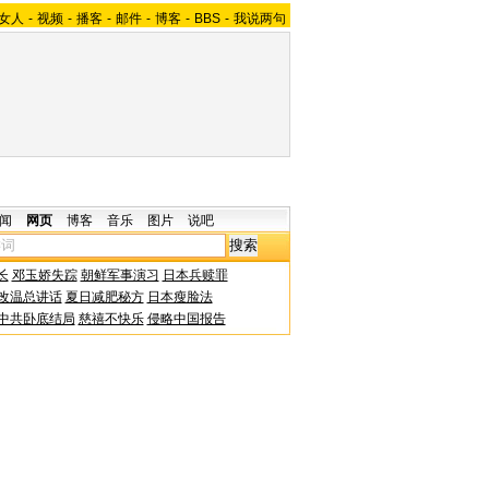
女人
-
视频
-
播客
-
邮件
-
博客
-
BBS
-
我说两句
闻
网页
博客
音乐
图片
说吧
长
邓玉娇失踪
朝鲜军事演习
日本兵赎罪
改温总讲话
夏日减肥秘方
日本瘦脸法
中共卧底结局
慈禧不快乐
侵略中国报告