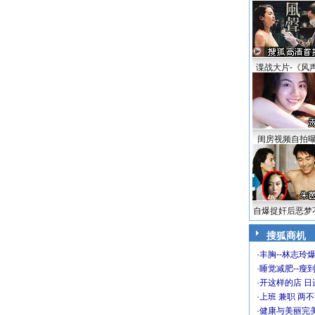
谍战大片-《风
闺房视频自拍
自爆捉奸后恶梦
搜狐商机
·
丰胸--林志玲
·
睡觉减肥--瘦到
·
开这样的店 日进
·
上班 兼职 两
·
健康与美丽完