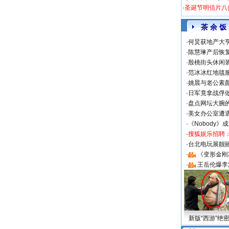
·
圣诞节明信片八
茶 余 饭
·
何炅获地产大亨
·
陈慧琳产后恢复
·
殷桃街头休闲装
·
范冰冰红地毯
·
姚晨与老公素
·
日军竟拿战俘
·
盘点网坛大腕
·
美女办公室遭
·
《Nobody》
·
搜狐娱乐招聘
·
台北电玩展靓丽S
·
《变形金刚
·
王岳伦爆李
新版“西游”绝