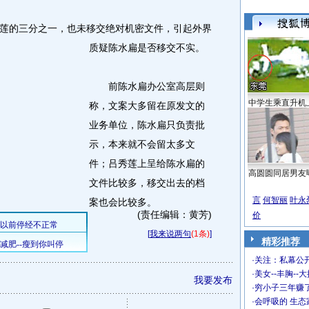
的三分之一，也未移交绝对机密文件，引起外界
质疑陈水扁是否移交不实。
前陈水扁办公室高层则
中学生乘直升机
称，文案大多留在原发文的
业务单位，陈水扁只负责批
示，本来就不会留太多文
件；吕秀莲上呈给陈水扁的
高圆圆同居男友
文件比较多，移交出去的档
言
何智丽
叶永
案也会比较多。
(责任编辑：黄芳)
价
[
我来说两句
(1条)
]
精彩推荐
·
关注：私幕公
·
美女--丰胸--
我要发布
·
穷小子三年赚
·
会呼吸的 生态