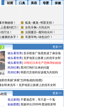
更多>>
镜头看世界
|
音乐喷泉广场竟然成了淋浴场
镜头看世界
|
克罗地亚公路赛上的洗车女郎
镜头看世界
|
19世纪日本生产恐怖孕妇娃娃
民间纪事
|
黑河打狗打出来的问题
民间纪事
|
明星代言假药应该视为共犯吗
聚会
秘那些美丽“床模”怎样炼成的(组图)
感女郎来洗车！克罗地亚公路赛上的洗车女郎
更多>>
焦点新闻
|
不要迷恋哥，哥只是一个鬼
贴贴图图
|
英媒评出2009年度搞怪发明