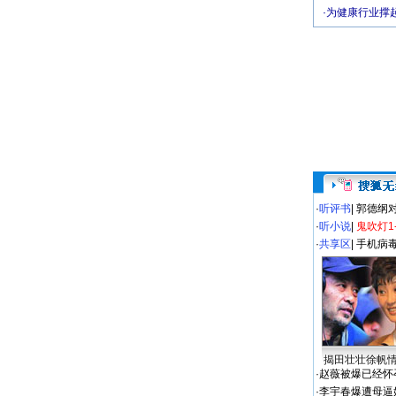
·
为健康行业撑
·
听评书
|
郭德纲
·
听小说
|
鬼吹灯1
·
共享区
|
手机病
揭田壮壮徐帆
·
赵薇被爆已经怀
·
李宇春爆遭母逼