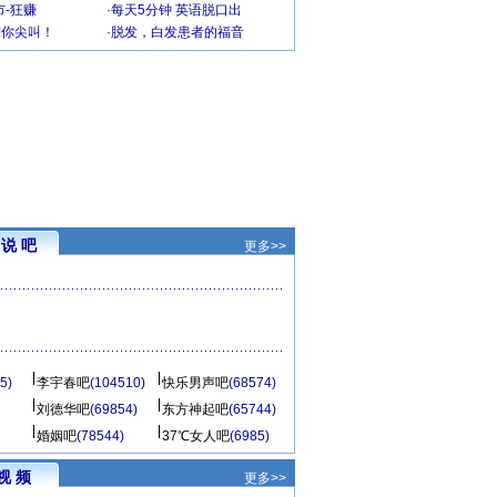
-狂赚
·
每天5分钟 英语脱口出
到你尖叫！
·
脱发，白发患者的福音
说 吧
更多>>
5)
李宇春吧
(104510)
快乐男声吧
(68574)
刘德华吧
(69854)
东方神起吧
(65744)
婚姻吧
(78544)
37℃女人吧
(6985)
视 频
更多>>