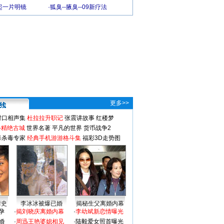
起一片明镜
·
狐臭--腋臭--09新疗法
更多>>
对口相声集
杜拉拉升职记
张震讲故事
红楼梦
-精绝古城
世界名著
平凡的世界
货币战争2
毒杀毒专家
经典手机游游格斗集
福彩3D走势图
情史
李冰冰被爆已婚
揭秘生父离婚内幕
孕
·
揭刘晓庆离婚内幕
·
李幼斌新恋情曝光
婚
·
周迅王艳婆媳相见
·
陆毅爱女照首曝光