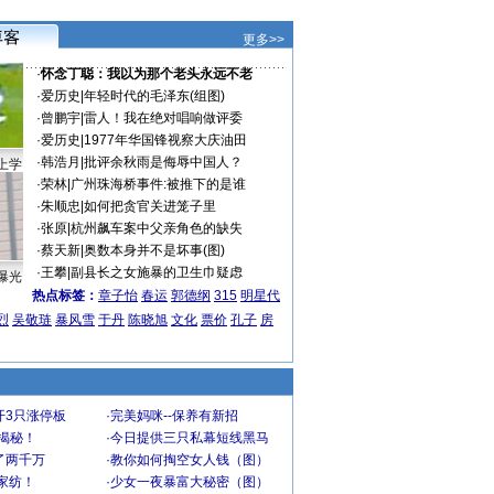
更多>>
·
怀念丁聪：我以为那个老头永远不老
·
爱历史
|
年轻时代的毛泽东(组图)
·
曾鹏宇
|
雷人！我在绝对唱响做评委
·
爱历史
|
1977年华国锋视察大庆油田
·
韩浩月
|
批评余秋雨是侮辱中国人？
上学
·
荣林
|
广州珠海桥事件:被推下的是谁
·
朱顺忠
|
如何把贪官关进笼子里
·
张原
|
杭州飙车案中父亲角色的缺失
·
蔡天新
|
奥数本身并不是坏事(图)
·
王攀
|
副县长之女施暴的卫生巾疑虑
曝光
热点标签：
章子怡
春运
郭德纲
315
明星代
烈
吴敬琏
暴风雪
于丹
陈晓旭
文化
票价
孔子
房
开3只涨停板
·
完美妈咪--保养有新招
大揭秘！
·
今日提供三只私幕短线黑马
了两千万
·
教你如何掏空女人钱（图）
家纺！
·
少女一夜暴富大秘密（图）