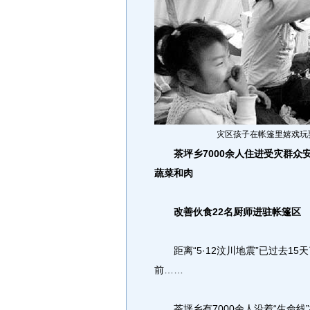
灾区孩子在帐篷里嬉戏玩耍
茶坪乡7000余人住进受灾群众
蔬菜和肉
改善伙食22名厨师进驻帐篷区
距离“5·12汶川地震”已过去1
前……
茶坪乡有7000余人沿着“生命线