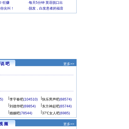
-狂赚
·
每天5分钟 英语脱口出
到你尖叫！
·
脱发，白发患者的福音
说 吧
更多>>
5)
李宇春吧
(104510)
快乐男声吧
(68574)
刘德华吧
(69854)
东方神起吧
(65744)
婚姻吧
(78544)
37℃女人吧
(6985)
视 频
更多>>