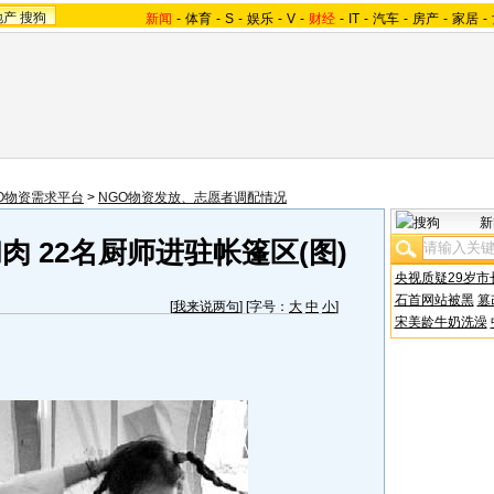
地产
搜狗
新闻
-
体育
-
S
-
娱乐
-
V
-
财经
-
IT
-
汽车
-
房产
-
家居
-
O物资需求平台
>
NGO物资发放、志愿者调配情况
新
 22名厨师进驻帐篷区(图)
央视质疑29岁市
石首网站被黑
篡
[
我来说两句
] [字号：
大
中
小
]
宋美龄牛奶洗澡