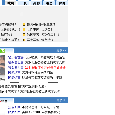
更多>>
镜头看世界
|
音乐喷泉广场竟然成了淋浴场
镜头看世界
|
克罗地亚公路赛上的洗车女郎
镜头看世界
|
19世纪日本生产恐怖孕妇娃娃
民间纪事
|
黑河打狗打出来的问题
民间纪事
|
明星代言假药应该视为共犯吗
聚会
秘那些美丽“床模”怎样炼成的(组图)
感女郎来洗车！克罗地亚公路赛上的洗车女郎
更多>>
焦点新闻
|
不要迷恋哥，哥只是一个鬼
贴贴图图
|
英媒评出2009年度搞怪发明