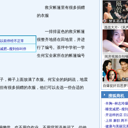
救灾帐篷里有很多捐赠
的衣服
谍战大片-《风
一排排蓝色的救灾帐篷
很整齐地搭在田地里，并进
行了编号。茶坪中学初一学
生何宝全家所在的帐篷编号
闺房视频自拍
，褥子上面放满了衣服。何宝全的妈妈说，地震
自爆捉奸后恶梦
但有很多捐赠的衣服，他们可以去选一些合适的
搜狐商机
·
丰胸--林志玲
·
睡觉减肥--瘦到
·
开这样的店 日进
·
上班 兼职 两
·
健康与美丽完
睡懒觉，也不用交作业，不用背英语单词了，但他