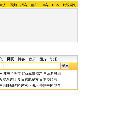
女人
-
视频
-
播客
-
邮件
-
博客
-
BBS
-
我说两句
闻
网页
博客
音乐
图片
说吧
长
邓玉娇失踪
朝鲜军事演习
日本兵赎罪
改温总讲话
夏日减肥秘方
日本瘦脸法
中共卧底结局
慈禧不快乐
侵略中国报告