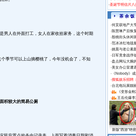
·
圣诞节明信片八
茶 余 饭
·
何炅获地产大亨
·
陈慧琳产后恢复
男人在外面打工，女人在家收拾家务，这个时期
·
殷桃街头休闲装
·
范冰冰红地毯
·
姚晨与老公素
·
日军竟拿战俘
个季节可以上山摘樱桃了，今年没机会了，不知
·
盘点网坛大腕
·
美女办公室遭
·
《Nobody》
·
搜狐娱乐招聘
·
台北电玩展靓丽S
·
《变形金刚
·
王岳伦爆李
面积较大的简易公厕
新版“西游”绝
民安置点的杀虫记录表，上面写着消毒日期和消