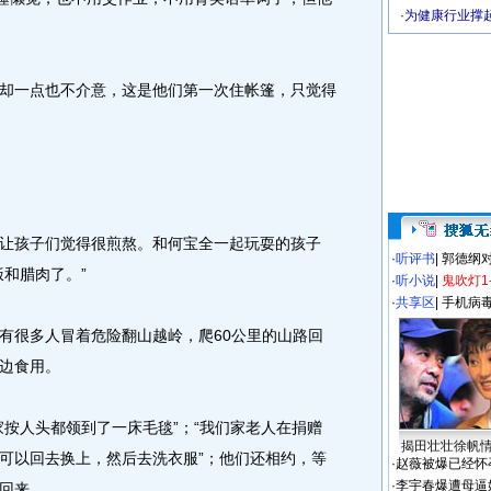
·
为健康行业撑
一点也不介意，这是他们第一次住帐篷，只觉得
孩子们觉得很煎熬。和何宝全一起玩耍的孩子
·
听评书
|
郭德纲
和腊肉了。”
·
听小说
|
鬼吹灯1
·
共享区
|
手机病
很多人冒着危险翻山越岭，爬60公里的山路回
边食用。
人头都领到了一床毛毯”；“我们家老人在捐赠
揭田壮壮徐帆
可以回去换上，然后去洗衣服”；他们还相约，等
·
赵薇被爆已经怀
·
李宇春爆遭母逼
回来。