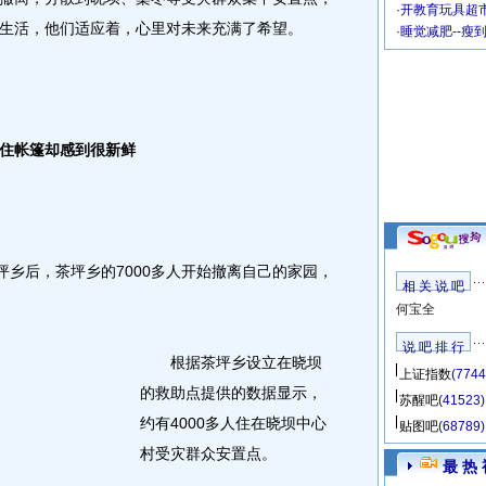
·
开教育玩具超市
生活，他们适应着，心里对未来充满了希望。
·
睡觉减肥--瘦
住帐篷却感到很新鲜
乡后，茶坪乡的7000多人开始撤离自己的家园，
相 关 说 吧
何宝全
说 吧 排 行
根据茶坪乡设立在晓坝
上证指数
(7744
的救助点提供的数据显示，
苏醒吧
(41523)
约有4000多人住在晓坝中心
贴图吧
(68789)
村受灾群众安置点。
最 热 