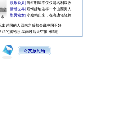
娱乐旮旯
|
当红明星不仅仅是名利双收
情感世界
|
后悔嫁给这样一个山西男人
型男索女
|
小糖精归来，在海边轻轻舞
口水
么出过国的人回来之后都会说中国不好
自己的旗袍照
暴雨过后天空依旧晴朗