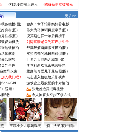
折
·
刘嘉玲自曝正造人
·
陈好新男友被曝光
 后
更多>>
喂猕猴桃(图)
·
独家：章子怡带妈妈看电影
好身材(图)
·
佟大为马伊琍再度牵手(图)
秀性感(图)
·
倪萍赵忠祥十年后再携手
服装皆为租赁
·
刘涛富豪老公为家产求生子
颜乘地铁被拍
·
舒淇醉酒瞬间惨被抓拍(图)
做活体解剖
·
实拍漂亮的地摊西施(组图)
的暴烈脾气
·
世界九大罪恶之城(组图)
遇灵异事件
·
李孝利新欢私密视频曝光
成命案导火索
·
孟庭苇可爱儿子最新照(图)
：加入我们吧！
·
点击进入搜狐娱乐影视库
howGirl
·
游戏史上最般配的十对情侣
2》送票！
·
张元首透露戒毒生活
湘胎教
·
令人惊叹太空步下楼方式
密照
王菲小女儿李嫣曝光
酒井法子痛哭谢罪