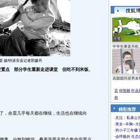
中学生乘直升机
 摄/特派安县记者郭媛丹
安置点 部分学生重新走进课堂 但吃不到米饭、
高圆圆同居男友
言
何智丽
叶永
价
精彩推荐
5天了，余震几乎每天都在继续，生活也在继续向
·
关注：私幕公
·
美女--丰胸--
·
穷小子三年赚
·
会呼吸的 生态
”撤离，分散到晓坝、桑枣等受灾群众集中安置点，