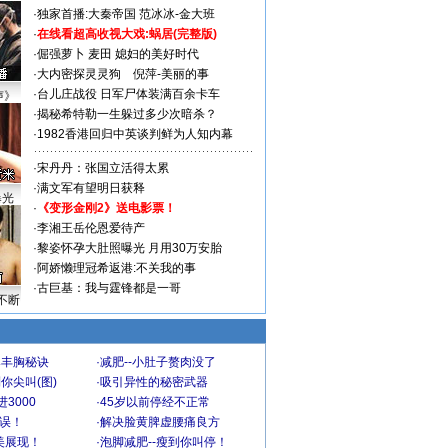
·
独家首播:大秦帝国
范冰冰-金大班
·
在线看超高收视大戏:
蜗居(完整版)
·
倔强萝卜
麦田
媳妇的美好时代
·
大内密探灵灵狗
倪萍-美丽的事
·
台儿庄战役 日军尸体装满百余卡车
声》
·
揭秘希特勒一生躲过多少次暗杀？
·
1982香港回归中英谈判鲜为人知内幕
·
宋丹丹：张国立活得太累
·
满文军有望明日获释
曝光
·
《变形金刚2》送电影票！
·
李湘王岳伦恩爱待产
·
黎姿怀孕大肚照曝光 月用30万安胎
·
阿娇懒理冠希返港:不关我的事
·
古巨基：我与霆锋都是一哥
不断
爆丰胸秘诀
·
减肥--小肚子赘肉没了
你尖叫(图)
·
吸引异性的秘密武器
3000
·
45岁以前停经不正常
不误！
·
解决脸黄脾虚腰痛良方
美展现！
·
泡脚减肥--瘦到你叫停！