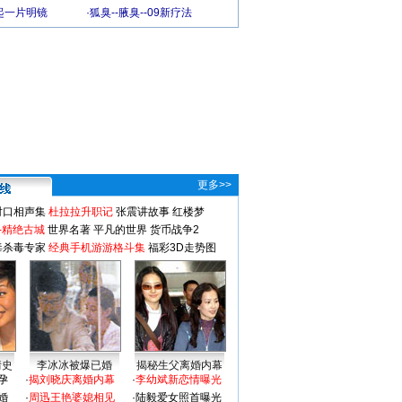
起一片明镜
·
狐臭--腋臭--09新疗法
更多>>
对口相声集
杜拉拉升职记
张震讲故事
红楼梦
-精绝古城
世界名著
平凡的世界
货币战争2
毒杀毒专家
经典手机游游格斗集
福彩3D走势图
情史
李冰冰被爆已婚
揭秘生父离婚内幕
孕
·
揭刘晓庆离婚内幕
·
李幼斌新恋情曝光
婚
·
周迅王艳婆媳相见
·
陆毅爱女照首曝光