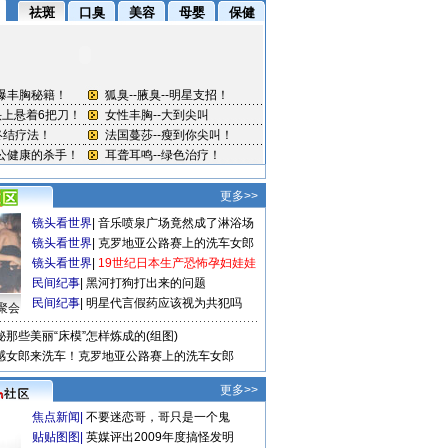
更多>>
镜头看世界
|
音乐喷泉广场竟然成了淋浴场
镜头看世界
|
克罗地亚公路赛上的洗车女郎
镜头看世界
|
19世纪日本生产恐怖孕妇娃娃
民间纪事
|
黑河打狗打出来的问题
民间纪事
|
明星代言假药应该视为共犯吗
聚会
秘那些美丽“床模”怎样炼成的(组图)
感女郎来洗车！克罗地亚公路赛上的洗车女郎
更多>>
焦点新闻
|
不要迷恋哥，哥只是一个鬼
贴贴图图
|
英媒评出2009年度搞怪发明