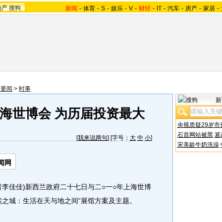
地产
搜狗
新闻
-
体育
-
S
-
娱乐
-
V
-
财经
-
IT
-
汽车
-
房产
-
家居
-
内要闻
>
时事
新
海世博会 为历届投资最大
央视质疑29岁市
石首网站被黑
篡
[
我来说两句
] [字号：
大
中
小
]
宋美龄牛奶洗澡
闻网
佳佳)新西兰政府二十七日与二○一○年上海世博
然之城：生活在天与地之间”展馆方案及主题。