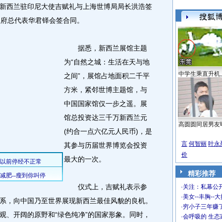
西兰驻印尼大使吉赋礼与上海世博局局长洪浩签
政府总代表华君铎会签合同。
据悉，新西兰展馆主题
为“自然之城：生活在天与地
中学生乘直升机
之间”，展馆占地面积二千平
方米，紧邻世博主题馆，与
中国国家馆仅一步之遥。展
馆总投资达三千万新西兰元
高圆圆同居男友
(约合一点六亿元人民币)，是
言
何智丽
叶永
其参与历届世界博览会投资
价
最大的一次。
精彩推荐
仪式上，吉赋礼表示参
·
关注：私幕公
·
美女--丰胸--
系，向中国乃至世界展现新西兰最佳风貌的良机。
·
穷小子三年赚
观、开阔的原野和“绿色纯净”的国家形象。同时，
·
会呼吸的 生态