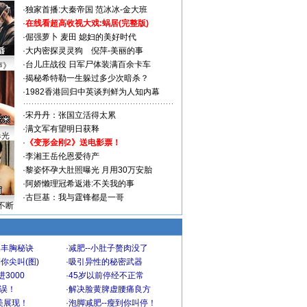
·
独家首播:大秦帝国
范冰冰-金大班
·
在线看超高收视大戏:
蜗居(完整版)
·
倔强萝卜
麦田
媳妇的美好时代
·
大内密探灵灵狗
倪萍-美丽的事
·
台儿庄战役 日军尸体装满百余卡车
声》
·
揭秘希特勒一生躲过多少次暗杀？
·
1982香港回归中英谈判鲜为人知内幕
·
宋丹丹：张国立活得太累
·
满文军有望明日获释
曝光
·
《变形金刚2》送电影票！
·
李湘王岳伦恩爱待产
·
黎姿怀孕大肚照曝光 月用30万安胎
·
阿娇懒理冠希返港:不关我的事
·
古巨基：我与霆锋都是一哥
不断
爆丰胸秘诀
·
减肥--小肚子赘肉没了
你尖叫(图)
·
吸引异性的秘密武器
3000
·
45岁以前停经不正常
不误！
·
解决脸黄脾虚腰痛良方
美展现！
·
泡脚减肥--瘦到你叫停！