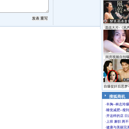
谍战大片-《风
闺房视频自拍
自爆捉奸后恶梦
搜狐商机
·
丰胸--林志玲
·
睡觉减肥--瘦到
·
开这样的店 日进
·
上班 兼职 两
·
健康与美丽完