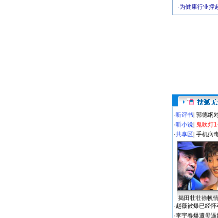
·
为健康行业撑
·
听评书
|
郭德纲
·
听小说
|
鬼吹灯1
·
共享区
|
手机病
揭田壮壮徐帆
·
赵薇被爆已经怀
·
李宇春爆遭母逼