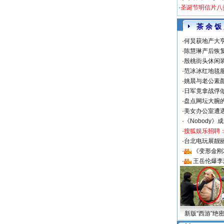
·
圣诞节明信片八
茶 余 饭
·
何炅获地产大亨
·
陈慧琳产后恢复
·
殷桃街头休闲装
·
范冰冰红地毯
·
姚晨与老公素
·
日军竟拿战俘
·
盘点网坛大腕
·
美女办公室遭
·
《Nobody》
·
搜狐娱乐招聘
·
台北电玩展靓丽S
·
《变形金刚
·
王岳伦爆李
新版“西游”绝