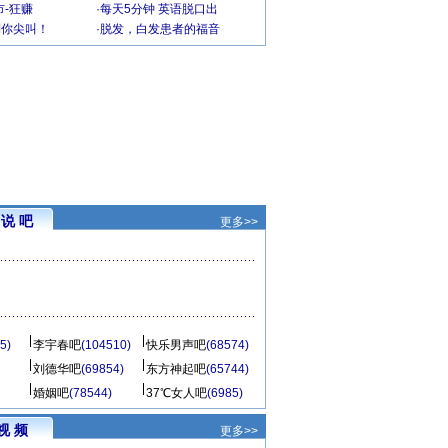
-狂赚
·
每天5分钟 英语脱口出
到你尖叫！
·
脱发，白发患者的福音
说 吧
更多>>
5)
李宇春吧
(104510)
快乐男声吧
(68574)
刘德华吧
(69854)
东方神起吧
(65744)
婚姻吧
(78544)
37℃女人吧
(6985)
视 频
更多>>