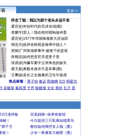
更多>>
·
怀念丁聪：我以为那个老头永远不老
·
爱历史
|
年轻时代的毛泽东(组图)
·
曾鹏宇
|
雷人！我在绝对唱响做评委
·
爱历史
|
1977年华国锋视察大庆油田
·
韩浩月
|
批评余秋雨是侮辱中国人？
上学
·
荣林
|
广州珠海桥事件:被推下的是谁
·
朱顺忠
|
如何把贪官关进笼子里
·
张原
|
杭州飙车案中父亲角色的缺失
·
蔡天新
|
奥数本身并不是坏事(图)
·
王攀
|
副县长之女施暴的卫生巾疑虑
曝光
热点标签：
章子怡
春运
郭德纲
315
明星代
烈
吴敬琏
暴风雪
于丹
陈晓旭
文化
票价
孔子
房
开3只涨停板
·
完美妈咪--保养有新招
大揭秘！
·
今日提供三只私幕短线黑马
了两千万
·
教你如何掏空女人钱（图）
家纺！
·
少女一夜暴富大秘密（图）