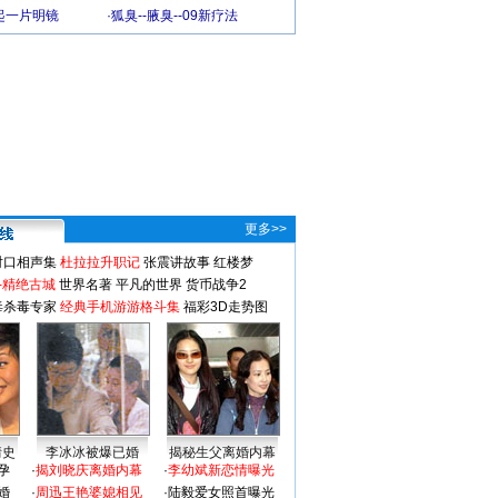
起一片明镜
·
狐臭--腋臭--09新疗法
更多>>
对口相声集
杜拉拉升职记
张震讲故事
红楼梦
-精绝古城
世界名著
平凡的世界
货币战争2
毒杀毒专家
经典手机游游格斗集
福彩3D走势图
情史
李冰冰被爆已婚
揭秘生父离婚内幕
孕
·
揭刘晓庆离婚内幕
·
李幼斌新恋情曝光
婚
·
周迅王艳婆媳相见
·
陆毅爱女照首曝光