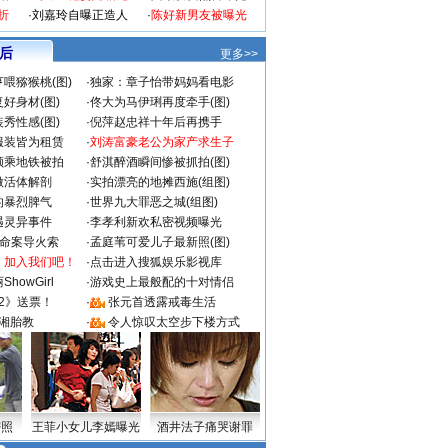
折
·
刘嘉玲自曝正造人
·
陈好新男友被曝光
 后
更多>>
喂猕猴桃(图)
·
独家：章子怡带妈妈看电影
好身材(图)
·
佟大为马伊琍再度牵手(图)
秀性感(图)
·
倪萍赵忠祥十年后再携手
服装皆为租赁
·
刘涛富豪老公为家产求生子
颜乘地铁被拍
·
舒淇醉酒瞬间惨被抓拍(图)
做活体解剖
·
实拍漂亮的地摊西施(组图)
的暴烈脾气
·
世界九大罪恶之城(组图)
遇灵异事件
·
李孝利新欢私密视频曝光
成命案导火索
·
孟庭苇可爱儿子最新照(图)
：加入我们吧！
·
点击进入搜狐娱乐影视库
howGirl
·
游戏史上最般配的十对情侣
2》送票！
·
张元首透露戒毒生活
湘胎教
·
令人惊叹太空步下楼方式
密照
王菲小女儿李嫣曝光
酒井法子痛哭谢罪