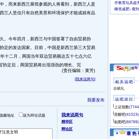
·
开教育玩具超市
中，而来新西兰展馆参观的人将看到，新西兰人是
·
睡觉减肥--瘦
西兰人坚信只有自然美景和环境保护才能成就有品
。今年四月，新西兰与中国签署了自由贸易协
协定的发达国家。目前，中国是新西兰第三大贸易
七年十二月，两国当年双边贸易额达五十七点六亿
自贸协定后，两国贸易将出现强劲的增长。完
(责任编辑：黄芳)
[
我来说两句
]
相 关 说 吧
吉赋礼
说 吧 排 行
我要发布
上证指数
(7744
我来说两句
苏醒吧
(41523)
隐藏地址
设为辩论话题
精华区
贴图吧
(68789)
辩论区
最 热 