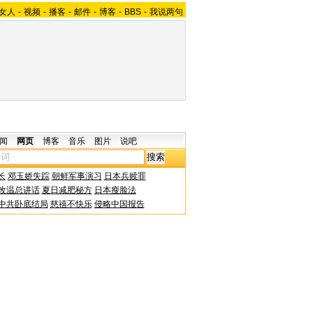
女人
-
视频
-
播客
-
邮件
-
博客
-
BBS
-
我说两句
闻
网页
博客
音乐
图片
说吧
长
邓玉娇失踪
朝鲜军事演习
日本兵赎罪
改温总讲话
夏日减肥秘方
日本瘦脸法
中共卧底结局
慈禧不快乐
侵略中国报告