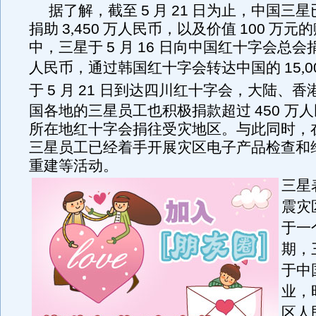
据了解，截至
5
月
21
日为止，中国三星
捐助
3
,
450
万人民币，以及价值
100
万元的
中，三星于
5
月
16
日向中国红十字会总会
人民币
，
通过韩国红十字会转达中国的
15
,
0
于
5
月
21
日到达四川红十字会
，
大陆、香
国各地的三星员工也积极捐款超过
450
万人
所在地红十字会捐往受灾地区。与此同时，
三星员工已经着手开展灾区电子产品检查和
重建等活动。
三星
震灾
于一
期，
于中
业，
区人