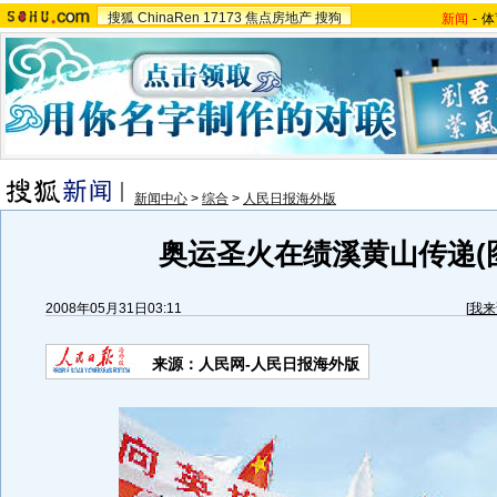
搜狐
ChinaRen
17173
焦点房地产
搜狗
新闻
-
体
新闻中心
>
综合
>
人民日报海外版
奥运圣火在绩溪黄山传递(
2008年05月31日03:11
[
我来
来源：人民网-人民日报海外版