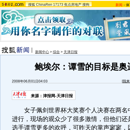
搜狐
ChinaRen
17173
焦点房地产
搜狗
新闻
-
体
新闻中心
>
综合
>
天津日报
鲍埃尔：谭雪的目标是奥
2008年06月01日04:03
[
我来
来源：津报网-天津日报
女子佩剑世界杯大奖赛个人决赛在两名
进行，现场的观众少了很多激情，但他们还
选手谭雪更多的欢呼，可昨天的掌声寥寥，