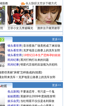
湘胎教
·
令人惊叹太空步下楼方式
密照
王菲小女儿李嫣曝光
酒井法子痛哭谢罪
更多>>
镜头看世界
|
音乐喷泉广场竟然成了淋浴场
镜头看世界
|
克罗地亚公路赛上的洗车女郎
镜头看世界
|
19世纪日本生产恐怖孕妇娃娃
民间纪事
|
黑河打狗打出来的问题
民间纪事
|
明星代言假药应该视为共犯吗
聚会
秘那些美丽“床模”怎样炼成的(组图)
感女郎来洗车！克罗地亚公路赛上的洗车女郎
更多>>
焦点新闻
|
不要迷恋哥，哥只是一个鬼
贴贴图图
|
英媒评出2009年度搞怪发明
娱乐旮旯
|
当红明星不仅仅是名利双收
情感世界
|
后悔嫁给这样一个山西男人