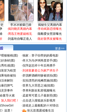
情史
李冰冰被爆已婚
揭秘生父离婚内幕
孕
·
揭刘晓庆离婚内幕
·
李幼斌新恋情曝光
婚
·
周迅王艳婆媳相见
·
陆毅爱女照首曝光
折
·
刘嘉玲自曝正造人
·
陈好新男友被曝光
 后
更多>>
喂猕猴桃(图)
·
独家：章子怡带妈妈看电影
好身材(图)
·
佟大为马伊琍再度牵手(图)
秀性感(图)
·
倪萍赵忠祥十年后再携手
服装皆为租赁
·
刘涛富豪老公为家产求生子
颜乘地铁被拍
·
舒淇醉酒瞬间惨被抓拍(图)
做活体解剖
·
实拍漂亮的地摊西施(组图)
的暴烈脾气
·
世界九大罪恶之城(组图)
遇灵异事件
·
李孝利新欢私密视频曝光
成命案导火索
·
孟庭苇可爱儿子最新照(图)
：加入我们吧！
·
点击进入搜狐娱乐影视库
howGirl
·
游戏史上最般配的十对情侣
2》送票！
·
张元首透露戒毒生活