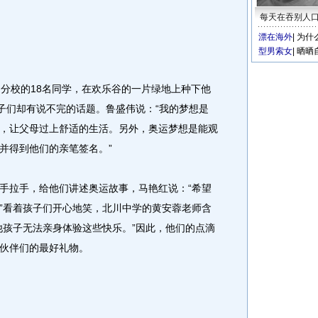
每天在吞别人
漂在海外
|
为什
型男索女
|
晒晒
分校的18名同学，在欢乐谷的一片绿地上种下他
孩子们却有说不完的话题。鲁盛伟说：“我的梦想是
，让父母过上舒适的生活。另外，奥运梦想是能观
并得到他们的亲笔签名。”
拉手，给他们讲述奥运故事，马艳红说：“希望
”看着孩子们开心地笑，北川中学的黄安蓉老师含
他孩子无法亲身体验这些快乐。”因此，他们的点滴
伙伴们的最好礼物。