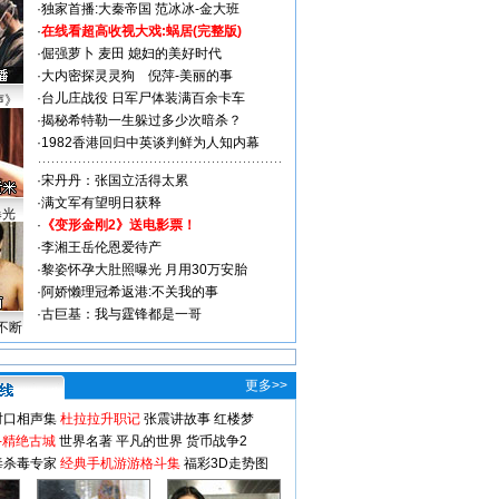
·
独家首播:大秦帝国
范冰冰-金大班
·
在线看超高收视大戏:
蜗居(完整版)
·
倔强萝卜
麦田
媳妇的美好时代
·
大内密探灵灵狗
倪萍-美丽的事
·
台儿庄战役 日军尸体装满百余卡车
声》
·
揭秘希特勒一生躲过多少次暗杀？
·
1982香港回归中英谈判鲜为人知内幕
·
宋丹丹：张国立活得太累
·
满文军有望明日获释
曝光
·
《变形金刚2》送电影票！
·
李湘王岳伦恩爱待产
·
黎姿怀孕大肚照曝光 月用30万安胎
·
阿娇懒理冠希返港:不关我的事
·
古巨基：我与霆锋都是一哥
不断
更多>>
对口相声集
杜拉拉升职记
张震讲故事
红楼梦
-精绝古城
世界名著
平凡的世界
货币战争2
毒杀毒专家
经典手机游游格斗集
福彩3D走势图