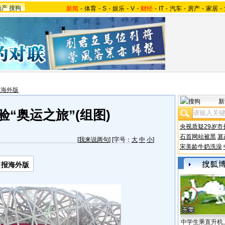
地产
搜狗
新闻
-
体育
-
S
-
娱乐
-
V
-
财经
-
IT
-
汽车
-
房产
-
家居
-
报海外版
新
“奥运之旅”(组图)
央视质疑29岁市
石首网站被黑
篡
[
我来说两句
] [字号：
大
中
小
]
宋美龄牛奶洗澡
日报海外版
中学生乘直升机