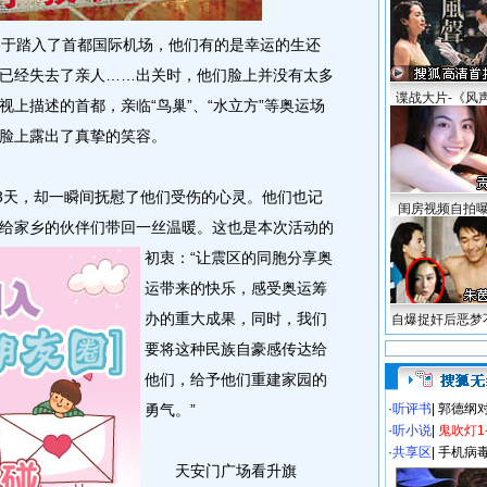
于踏入了首都国际机场，他们有的是幸运的生还
已经失去了亲人……出关时，他们脸上并没有太多
谍战大片-《风
上描述的首都，亲临“鸟巢”、“水立方”等奥运场
脸上露出了真挚的笑容。
3天，却一瞬间抚慰了他们受伤的心灵。他们也记
闺房视频自拍
给家乡的伙伴们带回一丝温暖。
这也是本次活动的
初衷：“让震区的同胞分享奥
运带来的快乐，感受奥运筹
办的重大成果，同时，我们
自爆捉奸后恶梦
要将这种民族自豪感传达给
他们，给予他们重建家园的
勇气。”
·
听评书
|
郭德纲
·
听小说
|
鬼吹灯1
·
共享区
|
手机病
天安门广场看升旗