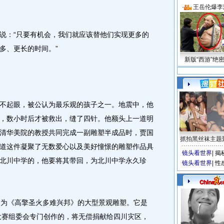
·
王岳伦爆李
：“只要有机会，我们就应该替他们实现更多的
多、更长的时间。”
新版“西游”绝
起眼，被公认为最乐观的孩子之一。地震中，他
，数小时后才被救出，缝了四针。他额头上一道明
清华美院的教授共同完成一副雕塑半成品时，贾国
抓拍黑丝袜主题
道这件凝聚了无数爱心以及美好憧憬的雕塑作品具
镜头看世界
|
揭
北川中学的，他要将其带回，为北川中学永久珍
镜头看世界
|
性
为《高擎圣火多难兴邦》的大型景观雕塑。它是
集大赛组委会专门创作的，将无偿捐献给四川灾区，