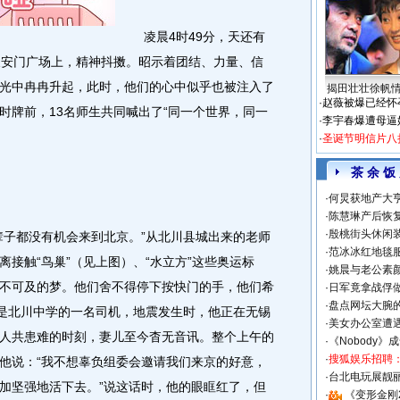
凌晨4时49分，天还有
天安门广场上，精神抖擞。昭示着团结、力量、信
光中冉冉升起，此时，他们的心中似乎也被注入了
揭田壮壮徐帆
·
赵薇被爆已经怀
时牌前，13名师生共同喊出了“同一个世界，同一
·
李宇春爆遭母逼
·
圣诞节明信片八
茶 余 饭
·
何炅获地产大亨
·
陈慧琳产后恢复
·
殷桃街头休闲装
子都没有机会来到北京。”从北川县城出来的老师
·
范冰冰红地毯
接触“鸟巢”（见上图）、“水立方”这些奥运标
·
姚晨与老公素
不可及的梦。他们舍不得停下按快门的手，他们希
·
日军竟拿战俘
·
盘点网坛大腕
，是北川中学的一名司机，地震发生时，他正在无锡
·
美女办公室遭
人共患难的时刻，妻儿至今杳无音讯。整个上午的
·
《Nobody》
·
搜狐娱乐招聘
他说：“我不想辜负组委会邀请我们来京的好意，
·
台北电玩展靓丽S
加坚强地活下去。”说这话时，他的眼眶红了，但
·
《变形金刚