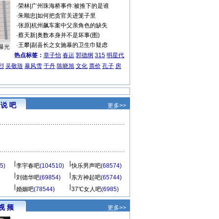
·
荣林
|
广州珠海桥事件:被推下的是谁
·
朱顺忠
|
如何把贪官关进笼子里
·
张原
|
杭州飙车案中父亲角色的缺失
·
蔡天新
|
奥数本身并不是坏事(图)
·
王攀
|
副县长之女施暴的卫生巾疑虑
曝光
热点标签：
章子怡
春运
郭德纲
315
明星代
烈
吴敬琏
暴风雪
于丹
陈晓旭
文化
票价
孔子
房
说 吧
更多>>
5)
李宇春吧
(104510)
快乐男声吧
(68574)
刘德华吧
(69854)
东方神起吧
(65744)
婚姻吧
(78544)
37℃女人吧
(6985)
视 频
更多>>