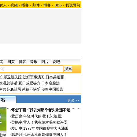
女人
-
视频
-
播客
-
邮件
-
博客
-
BBS
-
我说两句
闻
网页
博客
音乐
图片
说吧
长
邓玉娇失踪
朝鲜军事演习
日本兵赎罪
改温总讲话
夏日减肥秘方
日本瘦脸法
中共卧底结局
慈禧不快乐
侵略中国报告
更多>>
·
怀念丁聪：我以为那个老头永远不老
·
爱历史
|
年轻时代的毛泽东(组图)
·
曾鹏宇
|
雷人！我在绝对唱响做评委
·
爱历史
|
1977年华国锋视察大庆油田
·
韩浩月
|
批评余秋雨是侮辱中国人？
上学