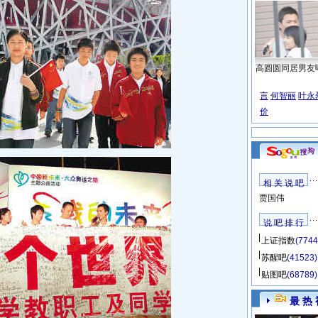
高圆圆同居男友
言
何智丽
叶永
价
相 关 说 吧
贾国伟
说 吧 排 行
上证指数
(7744
苏醒吧
(41523)
贴图吧
(68789)
最 热 