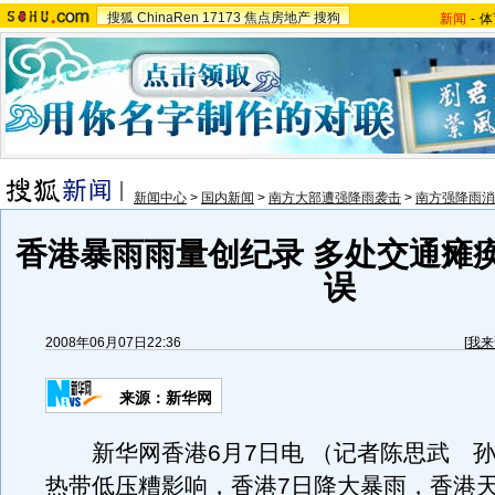
搜狐
ChinaRen
17173
焦点房地产
搜狗
新闻
-
体
新闻中心
>
国内新闻
>
南方大部遭强降雨袭击
>
南方强降雨消
香港暴雨雨量创纪录 多处交通瘫
误
2008年06月07日22:36
[
我来
来源：新华网
新华网香港6月7日电 （记者陈思武 孙
热带低压糟影响，香港7日降大暴雨，香港