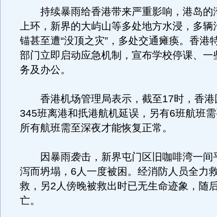
持续暴雨给香港带来严重影响，港岛的
上环，新界的大屿山等多处地方水浸，多辆
锚甚至遭“没顶之灾”，多处交通瘫痪。香港
部门立即启动应急机制，宣布学校停课、一
务及办公。
香港机场管理局表示，截至17时，香港
345班离港和扺港航机延误，另有6班航班
所有航班需至深夜才能恢复正常。
因暴雨袭击，新界屯门区旧咖啡湾一间
泻而坍塌，6人一度被困。经消防人员全力救
救，另2人傍晚被救出时已无生命迹象，随
亡。