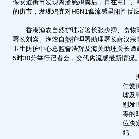
保安道街市发现禽流感鸡粪后，再在屯门、
的街市，发现鸡粪对H5N1禽流感呈阳性反
香港渔农自然护理署署长张少卿、食物
署长刘焱、渔农自然护理署助理署长薛汉宗
卫生防护中心总监曾浩辉及海关助理关长谭耀
5时30分举行记者会，交代禽流感最新情况
据
仁爱
墟及
别发
毒的
位决
鸡。