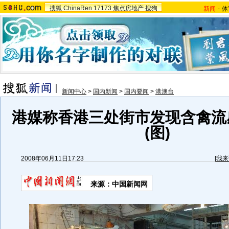
搜狐
ChinaRen
17173
焦点房地产
搜狗
新闻
-
体
新闻中心
>
国内新闻
>
国内要闻
>
港澳台
港媒称香港三处街市发现含禽流
(图)
2008年06月11日17:23
[
我来
来源：中国新闻网