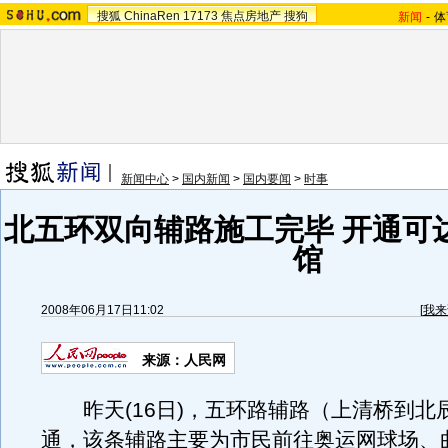
搜狐
ChinaRen
17173
焦点房地产
搜狗
新闻
-
体
新闻中心
>
国内新闻
>
国内要闻
>
时事
北五环双向辅路施工完毕 开通可
馆
2008年06月17日11:02
[
我来
来源：人民网
昨天(16日)，五环路辅路（上清桥到北
通，该条辅路主要为市民前往奥运网球场、