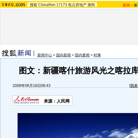
搜狐
ChinaRen
17173
焦点房地产
搜狗
新闻
-
体
新闻中心
>
国内新闻
>
国内要闻
>
时事
图文：新疆喀什旅游风光之喀拉
2008年06月18日08:43
[
我来
来源：人民网