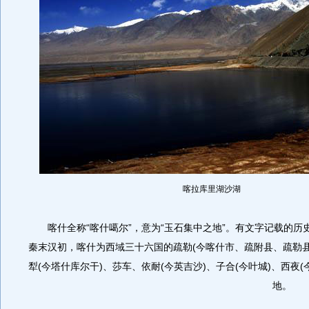
喀拉库里湖沙湖
喀什全称“喀什噶尔”，意为“玉石集中之地”。有文字记载的历史
秦末汉初，喀什为西域三十六国的疏勒(今喀什市、疏附县、疏勒县
犁(今塔什库尔干)、莎车、依耐(今英吉沙)、子合(今叶城)、西夜(
地。