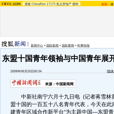
搜狐
ChinaRen
17173
焦点房地产
搜狗
新闻
-
体
新闻中心
>
国际新闻
>
国际要闻
>
时事快报
东盟十国青年领袖与中国青年展
2008年06月20日00:34
[
我来
来源：中国新闻网
中新社南宁六月十九日电 (记者蒋雪林黄
盟十国的一百五十八名青年代表，今天在此
建青年区域合作新平台”为主题中国—东盟