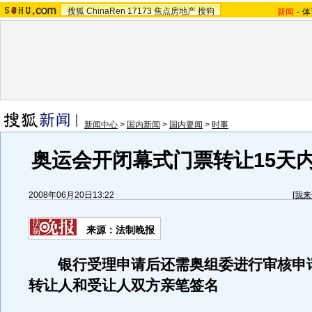
搜狐
ChinaRen
17173
焦点房地产
搜狗
新闻
-
体
新闻中心
>
国内新闻
>
国内要闻
>
时事
奥运会开闭幕式门票转让15天
2008年06月20日13:22
[
我来
来源：法制晚报
银行受理申请后还需奥组委进行审核申
转让人和受让人双方亲笔签名