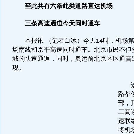
至此共有六条此类道路直达机场
三条高速通道今天同时通车
本报讯 （记者白冰）今天14时，机场第
场南线和京平高速同时通车。北京市民不但
城的快速通道，同时，奥运前北京区区通高
现。
这
路都
部，
二高
速联
将机