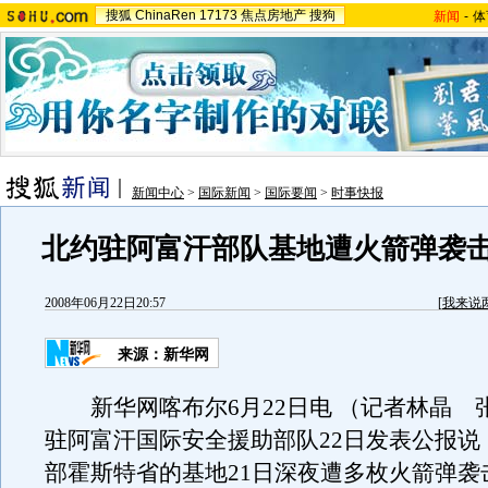
搜狐
ChinaRen
17173
焦点房地产
搜狗
新闻
-
体
新闻中心
>
国际新闻
>
国际要闻
>
时事快报
北约驻阿富汗部队基地遭火箭弹袭击
2008年06月22日20:57
[
我来说
来源：新华网
新华网喀布尔6月22日电 （记者林晶 
驻阿富汗国际安全援助部队22日发表公报说
部霍斯特省的基地21日深夜遭多枚火箭弹袭