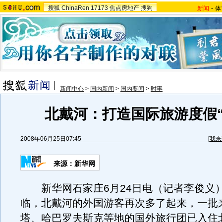
搜狐
ChinaRen
17173
焦点房地产
搜狗
新闻
-
体
新闻中心
>
国内新闻
>
国内要闻
>
时事
北戴河：打造国际旅游度假“
2008年06月25日07:45
[
我来
来源：新华网
新华网石家庄6月24日电（记者李俊义
临，北戴河的外国游客再次多了起来，一批
塔、哈巴罗夫斯克等地的国外旅行团已入住