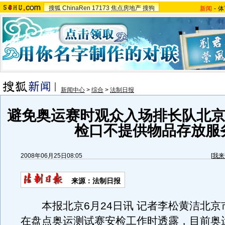
搜狐
ChinaRen
17173
焦点房地产
搜狗
新闻
-
体
新闻中心
>
综合
>
法制日报
避免奥运赛时观众入场排长队北京
检口不提供物品存放服
2008年06月25日08:05
[
我来
来源：法制日报
本报北京6月24日讯 记者李松黄洁北京
在盘点奥运测试赛安检工作时透露，目前奥