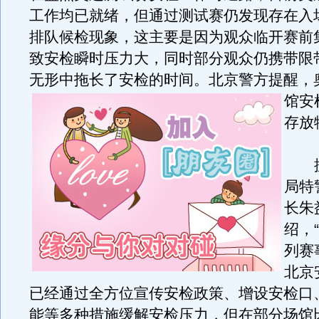
工作均已就绪，但通过测试赛仍发现存在入
排队候检现象，这主要是因为观众临开赛前
致安检瞬时压力大，同时部分观众仍携带限
无形中拖长了安检的时间。
北京警方提醒，
馆安
存放
据
局特
长朱
绍，
列赛
北京
已经通过全方位宣传安检政策、增设安检口
能等多种措施缓解安检压力，但在部分场馆