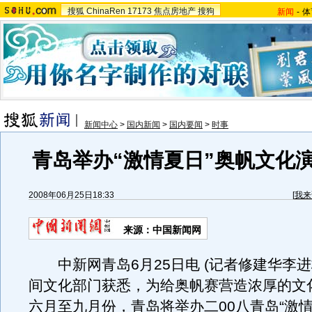
搜狐
ChinaRen
17173
焦点房地产
搜狗
新闻
-
体
新闻中心
>
国内新闻
>
国内要闻
>
时事
青岛举办“激情夏日”奥帆文化
2008年06月25日18:33
[
我来
来源：中国新闻网
中新网青岛6月25日电 (记者修建华李进
间文化部门获悉，为给奥帆赛营造浓厚的文
六月至九月份，青岛将举办二00八青岛“激情