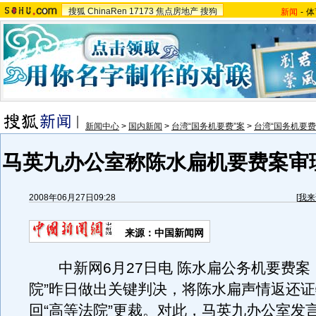
搜狐
ChinaRen
17173
焦点房地产
搜狗
新闻
-
体
新闻中心
>
国内新闻
>
台湾“国务机要费”案
>
台湾“国务机要费
马英九办公室称陈水扁机要费案审
2008年06月27日09:28
[
我来
来源：中国新闻网
中新网6月27日电 陈水扁公务机要费案
院”昨日做出关键判决，将陈水扁声情返还
回“高等法院”更裁。对此，马英九办公室发