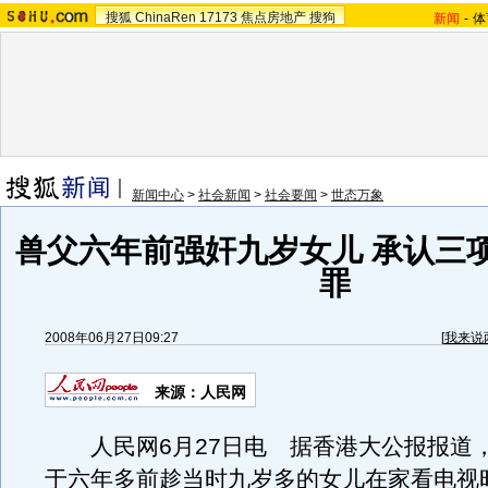
搜狐
ChinaRen
17173
焦点房地产
搜狗
新闻
-
体
新闻中心
>
社会新闻
>
社会要闻
>
世态万象
兽父六年前强奸九岁女儿 承认三
罪
2008年06月27日09:27
[
我来说
来源：人民网
人民网6月27日电 据香港大公报报道
于六年多前趁当时九岁多的女儿在家看电视