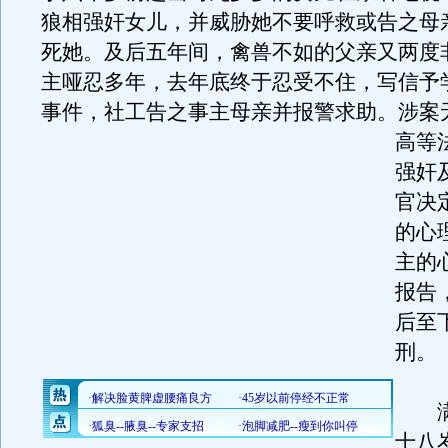
狼相强奸女儿，并威胁她不要呼救或告之母
死她。及后五年间，禽兽不如的父亲又两度
主哑忍多年，去年底终于忍受不住，写信予
事件，社工告之事主母亲并报警求助。
涉案
高等
强奸
官决
的心
主的
报告
后至
刑。
满
十八