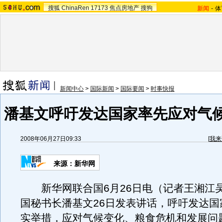
搜狐
ChinaRen
17173
焦点房地产
搜狗
新闻
-
体
新闻中心
>
国际新闻
>
国际要闻
>
时事快报
潘基文呼吁发达国家率先应对气
2008年06月27日09:33
[
我来
来源：新华网
新华网联合国6月26日电（记者王湘江
国秘书长潘基文26日发表讲话，呼吁发达国
实举措，应对气候变化、粮食危机和发展问