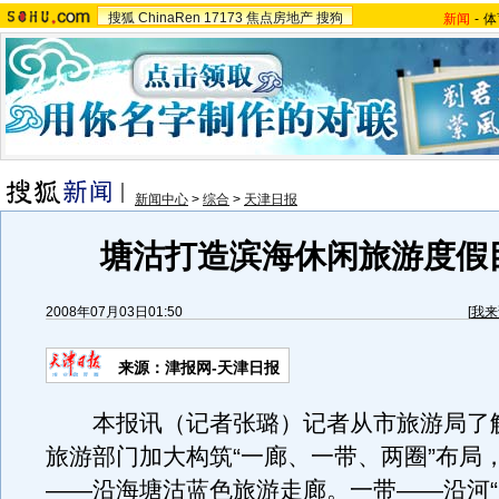
搜狐
ChinaRen
17173
焦点房地产
搜狗
新闻
-
体
新闻中心
>
综合
>
天津日报
塘沽打造滨海休闲旅游度假
2008年07月03日01:50
[
我来
来源：津报网-天津日报
本报讯（记者张璐）记者从市旅游局了
旅游部门加大构筑“一廊、一带、两圈”布局
——沿海塘沽蓝色旅游走廊。一带——沿河“