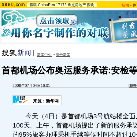
搜狐
ChinaRen
17173
焦点房地产
搜狗
新闻
-
体
新闻中心
>
综合新闻
首都机场公布奥运服务承诺:安检等
2008年07月04日16:31
[
我来
来源：新华网
今天（4日）是首都机场3号航站楼全面
100天。上午，首都机场提出了新的服务承
的95%旅客办理乘机手续等候时间不超过1