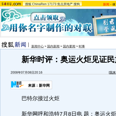
搜狐
ChinaRen
17173
焦点房地产
搜狗
新闻
-
体
新闻中心
>
国内新闻
>
国内要闻
>
时事
新华时评：奥运火炬见证民
2008年07月08日20:16
[
我来
来源：新华网
巴特尔接过火炬
新华网呼和浩特7月8日电 题：奥运火炬