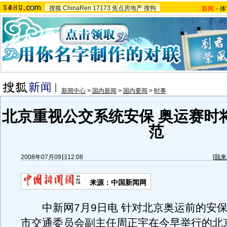
搜狐
ChinaRen
17173
焦点房地产
搜狗
新闻
-
体
新闻中心
>
国内新闻
>
国内要闻
>
时事
北京重视公交系统安保 奥运赛时
范
2008年07月09日12:08
[
我来
来源：中国新闻网
中新网7月9日电 针对北京奥运前的安保
市交通委员会副主任周正宇在今早举行的北