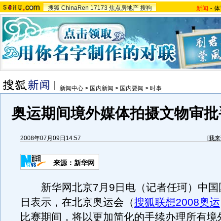
搜狐
ChinaRen
17173
焦点房地产
搜狗
新闻
-
体
新闻中心
>
国内新闻
>
国内要闻
>
时事
奥运期间境外媒体拍摄文物审批
2008年07月09日14:57
[
我来
来源：新华网
新华网北京7月9日电（记者任珂）中国
日表示，在北京奥运会（
搜狐联想2008奥运
比赛期间，将以更加简化的手续办理所有境