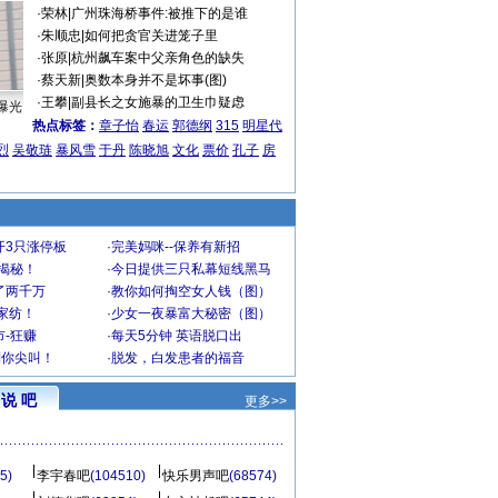
·
荣林
|
广州珠海桥事件:被推下的是谁
·
朱顺忠
|
如何把贪官关进笼子里
·
张原
|
杭州飙车案中父亲角色的缺失
·
蔡天新
|
奥数本身并不是坏事(图)
·
王攀
|
副县长之女施暴的卫生巾疑虑
曝光
热点标签：
章子怡
春运
郭德纲
315
明星代
烈
吴敬琏
暴风雪
于丹
陈晓旭
文化
票价
孔子
房
开3只涨停板
·
完美妈咪--保养有新招
大揭秘！
·
今日提供三只私幕短线黑马
了两千万
·
教你如何掏空女人钱（图）
家纺！
·
少女一夜暴富大秘密（图）
-狂赚
·
每天5分钟 英语脱口出
到你尖叫！
·
脱发，白发患者的福音
说 吧
更多>>
5)
李宇春吧
(104510)
快乐男声吧
(68574)