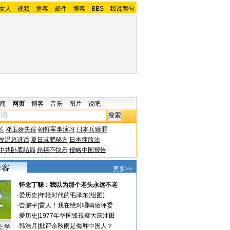
女人
-
视频
-
播客
-
邮件
-
博客
-
BBS
-
我说两句
闻
网页
博客
音乐
图片
说吧
长
邓玉娇失踪
朝鲜军事演习
日本兵赎罪
改温总讲话
夏日减肥秘方
日本瘦脸法
中共卧底结局
慈禧不快乐
侵略中国报告
更多>>
·
怀念丁聪：我以为那个老头永远不老
·
爱历史
|
年轻时代的毛泽东(组图)
·
曾鹏宇
|
雷人！我在绝对唱响做评委
·
爱历史
|
1977年华国锋视察大庆油田
·
韩浩月
|
批评余秋雨是侮辱中国人？
上学