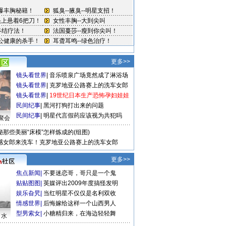
更多>>
镜头看世界
|
音乐喷泉广场竟然成了淋浴场
镜头看世界
|
克罗地亚公路赛上的洗车女郎
镜头看世界
|
19世纪日本生产恐怖孕妇娃娃
民间纪事
|
黑河打狗打出来的问题
民间纪事
|
明星代言假药应该视为共犯吗
聚会
秘那些美丽“床模”怎样炼成的(组图)
感女郎来洗车！克罗地亚公路赛上的洗车女郎
更多>>
焦点新闻
|
不要迷恋哥，哥只是一个鬼
贴贴图图
|
英媒评出2009年度搞怪发明
娱乐旮旯
|
当红明星不仅仅是名利双收
情感世界
|
后悔嫁给这样一个山西男人
型男索女
|
小糖精归来，在海边轻轻舞
口水