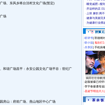
广场、东风乡将台洼村文化广场(暂定)
·
睡觉减肥--瘦到
·
开这样的店 日进
·
上班 兼职 两
广场
·
健康与美丽完
·
为健康行业撑
·
听评书
|
郭德纲
·
听小说
|
鬼吹灯1
·
共享区
|
手机病
和谐广场昌平：永安公园文化广场平谷：世纪广
揭田壮壮徐帆
·
赵薇被爆已经怀
·
李宇春爆遭母逼
·
圣诞节明信片八
茶 余 饭
房山：府前广场、燕山地区中心广场