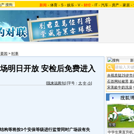
地产
搜狗
新闻
-
体育
-
S
-
娱乐
-
V
-
财经
-
IT
-
汽车
-
房产
-
家居
-
内要闻
>
时事
新
广场明日开放 安检后免费进入
央视质疑29岁市
石首网站被黑
篡
[
我来说两句
] [字号：
大
中
小
]
宋美龄牛奶洗澡
构等将按3个安保等级进行监管同时广场设有失
中学生乘直升机