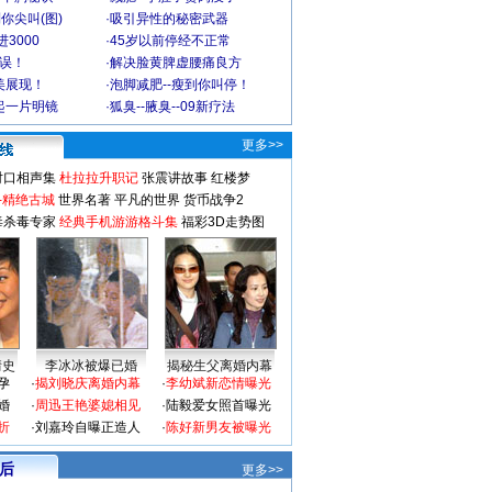
你尖叫(图)
·
吸引异性的秘密武器
3000
·
45岁以前停经不正常
不误！
·
解决脸黄脾虚腰痛良方
美展现！
·
泡脚减肥--瘦到你叫停！
起一片明镜
·
狐臭--腋臭--09新疗法
更多>>
对口相声集
杜拉拉升职记
张震讲故事
红楼梦
-精绝古城
世界名著
平凡的世界
货币战争2
毒杀毒专家
经典手机游游格斗集
福彩3D走势图
情史
李冰冰被爆已婚
揭秘生父离婚内幕
孕
·
揭刘晓庆离婚内幕
·
李幼斌新恋情曝光
婚
·
周迅王艳婆媳相见
·
陆毅爱女照首曝光
折
·
刘嘉玲自曝正造人
·
陈好新男友被曝光
 后
更多>>