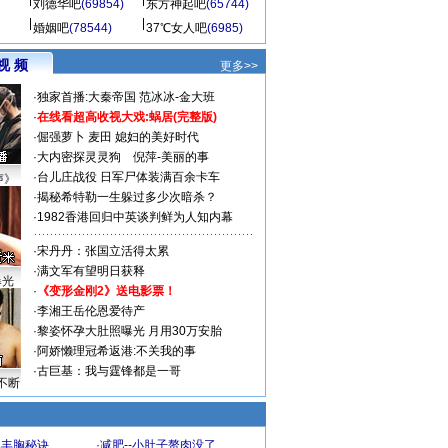
刘德华吧
(69854)
东方神起吧
(65744)
婚姻吧
(78544)
37℃女人吧
(6985)
视 频
更多>>
·
独家首播:大秦帝国
范冰冰-金大班
·
在线看超高收视大戏:
蜗居(完整版)
·
倔强萝卜
麦田
媳妇的美好时代
·
大内密探灵灵狗
倪萍-美丽的事
·
台儿庄战役 日军尸体装满百余卡车
声》
·
揭秘希特勒一生躲过多少次暗杀？
·
1982香港回归中英谈判鲜为人知内幕
·
宋丹丹：张国立活得太累
·
满文军有望明日获释
曝光
·
《变形金刚2》送电影票！
·
李湘王岳伦恩爱待产
·
黎姿怀孕大肚照曝光 月用30万安胎
·
阿娇懒理冠希返港:不关我的事
·
古巨基：我与霆锋都是一哥
不断
爆丰胸秘诀
·
减肥--小肚子赘肉没了