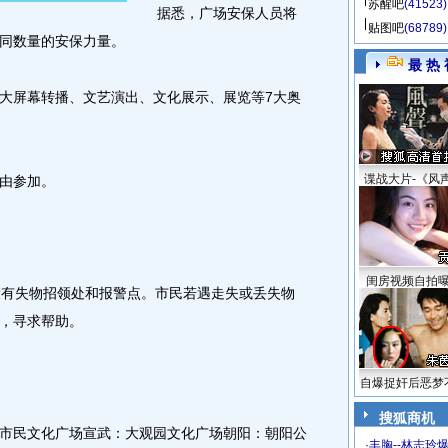
苏醒吧
(41523)
据悉，广场安保人员将
贴图吧
(68789)
同数量的安保力量。
最 热 
屏幕转播、文艺演出、文化展示、展览等7大奥
谍战大片-《风
由参加。
闺房视频自拍
有失物招领处和报警点。市民若遇走失或丢失物
，寻求帮助。
自爆捉奸后恶梦
搜狐商机
民文化广场宣武：大观园文化广场朝阳：朝阳公
·
丰胸--林志玲