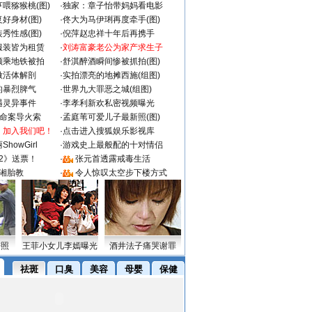
喂猕猴桃(图)
·
独家：章子怡带妈妈看电影
好身材(图)
·
佟大为马伊琍再度牵手(图)
秀性感(图)
·
倪萍赵忠祥十年后再携手
服装皆为租赁
·
刘涛富豪老公为家产求生子
颜乘地铁被拍
·
舒淇醉酒瞬间惨被抓拍(图)
做活体解剖
·
实拍漂亮的地摊西施(组图)
的暴烈脾气
·
世界九大罪恶之城(组图)
遇灵异事件
·
李孝利新欢私密视频曝光
成命案导火索
·
孟庭苇可爱儿子最新照(图)
：加入我们吧！
·
点击进入搜狐娱乐影视库
howGirl
·
游戏史上最般配的十对情侣
2》送票！
·
张元首透露戒毒生活
湘胎教
·
令人惊叹太空步下楼方式
密照
王菲小女儿李嫣曝光
酒井法子痛哭谢罪