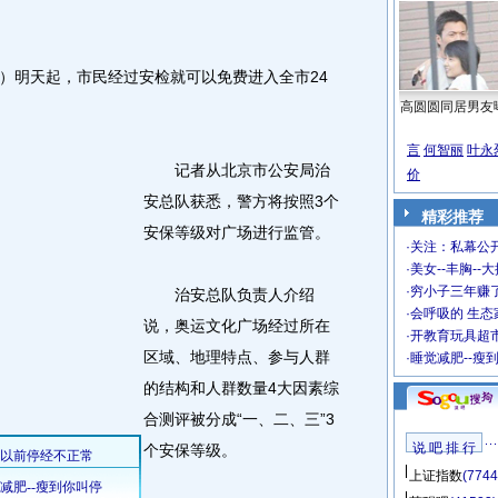
明天起，市民经过安检就可以免费进入全市24
高圆圆同居男友
言
何智丽
叶永
记者从北京市公安局治
价
安总队获悉，警方将按照3个
精彩推荐
安保等级对广场进行监管。
·
关注：私幕公
·
美女--丰胸--
·
穷小子三年赚
治安总队负责人介绍
·
会呼吸的 生态
说，奥运文化广场经过所在
·
开教育玩具超市
区域、地理特点、参与人群
·
睡觉减肥--瘦
的结构和人群数量4大因素综
合测评被分成“一、二、三”3
说 吧 排 行
个安保等级。
上证指数
(7744