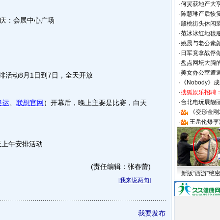
·
何炅获地产大亨
·
陈慧琳产后恢复
庆：会展中心广场
·
殷桃街头休闲装
·
范冰冰红地毯
·
姚晨与老公素
·
日军竟拿战俘
·
盘点网坛大腕
·
美女办公室遭
排活动8月1日到7日，全天开放
·
《Nobody》
·
搜狐娱乐招聘
奥运
、
联想官网
）开幕后，晚上主要是比赛，白天
·
台北电玩展靓丽S
·
《变形金刚
·
王岳伦爆李
天上午安排活动
(责任编辑：张春蕾)
新版“西游”绝
[
我来说两句
]
我要发布