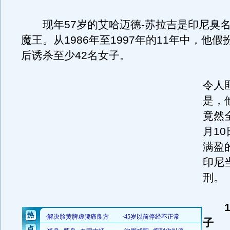
现年57岁的艾哈迈德-苏拉吉是印尼臭名
魔王。从1986年至1997年的11年中，他
后诱杀至少42名女子。
令人
是，
竟然
月1
满盈
印尼
刑。
1
子