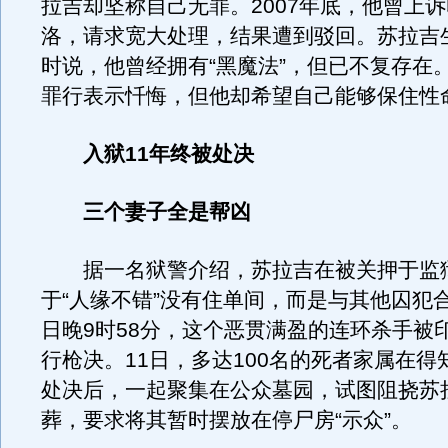
拉吉却坚称自己无罪。2007年底，他曾上
洛，请求宽大处理，结果遭到驳回。苏拉吉
时说，他曾经拥有“黑魔法”，但已不复存在
罪行表示忏悔，但他却希望自己能够保住性
入狱11年终被处决
三个妻子全是帮凶
据一名狱警介绍，苏拉吉在被关押于监
于“人缘不错”没有住单间，而是与其他囚犯合
日晚9时58分，这个恶贯满盈的连环杀手被
行枪决。11日，多达100名的死者家属在得
处决后，一起聚集在公众墓园，试图阻挠苏
葬，要求将其暂时摆放在停尸房“示众”。