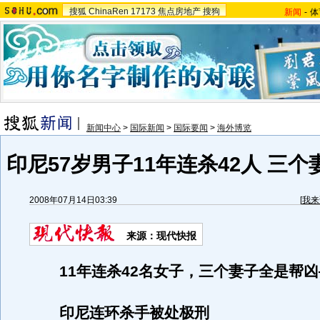
搜狐
ChinaRen
17173
焦点房地产
搜狗
新闻
-
体
新闻中心
>
国际新闻
>
国际要闻
>
海外博览
印尼57岁男子11年连杀42人 三
2008年07月14日03:39
[
我来
来源：现代快报
11年连杀42名女子，三个妻子全是帮凶
印尼连环杀手被处极刑