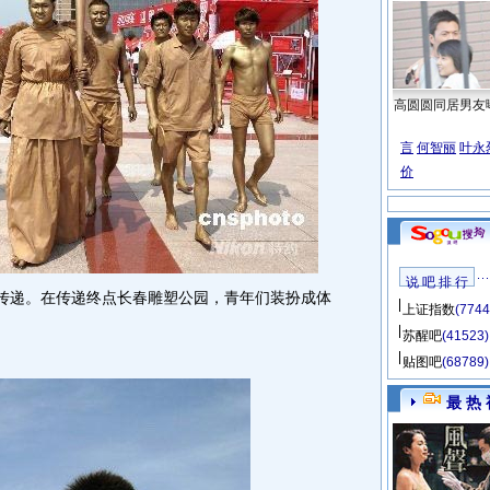
高圆圆同居男友
言
何智丽
叶永
价
说 吧 排 行
传递。在传递终点长春雕塑公园，青年们装扮成体
上证指数
(7744
苏醒吧
(41523)
贴图吧
(68789)
最 热 