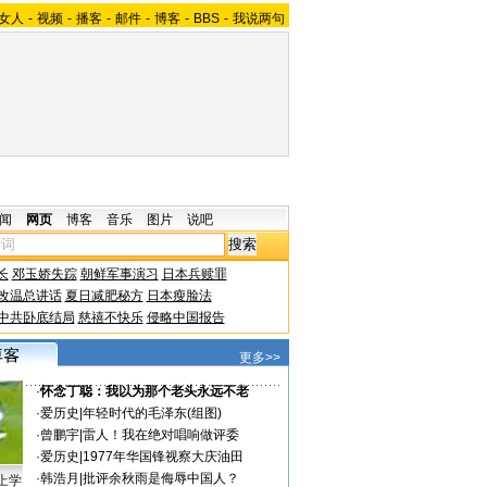
女人
-
视频
-
播客
-
邮件
-
博客
-
BBS
-
我说两句
闻
网页
博客
音乐
图片
说吧
长
邓玉娇失踪
朝鲜军事演习
日本兵赎罪
改温总讲话
夏日减肥秘方
日本瘦脸法
中共卧底结局
慈禧不快乐
侵略中国报告
更多>>
·
怀念丁聪：我以为那个老头永远不老
·
爱历史
|
年轻时代的毛泽东(组图)
·
曾鹏宇
|
雷人！我在绝对唱响做评委
·
爱历史
|
1977年华国锋视察大庆油田
·
韩浩月
|
批评余秋雨是侮辱中国人？
上学