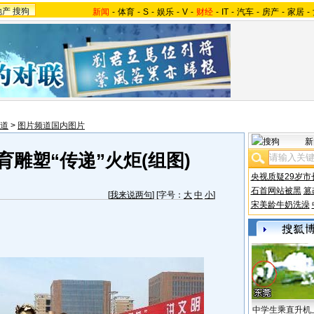
地产
搜狗
新闻
-
体育
-
S
-
娱乐
-
V
-
财经
-
IT
-
汽车
-
房产
-
家居
-
道
>
图片频道国内图片
新
雕塑“传递”火炬(组图)
央视质疑29岁市
石首网站被黑
篡
[
我来说两句
] [字号：
大
中
小
]
宋美龄牛奶洗澡
中学生乘直升机