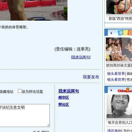
新版“西游”绝
年装扮的体育雕塑。
(责任编辑：连寒亮)
[
我来说两句
]
抓拍黑丝袜主题
镜头看世界
|
揭
我要发布
镜头看世界
|
性
我来说两句
隐藏地址
设为辩论话题
精华区
辩论区
每天在吞别人
漂在海外
|
为什