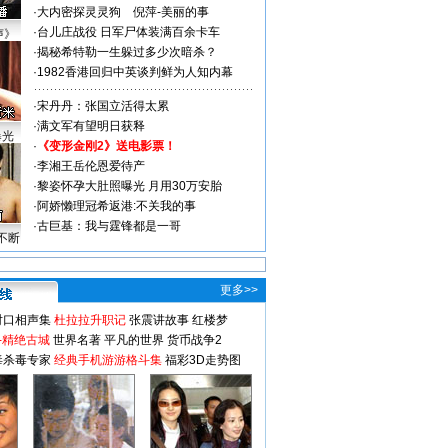
·
大内密探灵灵狗
倪萍-美丽的事
·
台儿庄战役 日军尸体装满百余卡车
声》
·
揭秘希特勒一生躲过多少次暗杀？
·
1982香港回归中英谈判鲜为人知内幕
·
宋丹丹：张国立活得太累
·
满文军有望明日获释
曝光
·
《变形金刚2》送电影票！
·
李湘王岳伦恩爱待产
·
黎姿怀孕大肚照曝光 月用30万安胎
·
阿娇懒理冠希返港:不关我的事
·
古巨基：我与霆锋都是一哥
不断
更多>>
对口相声集
杜拉拉升职记
张震讲故事
红楼梦
-精绝古城
世界名著
平凡的世界
货币战争2
毒杀毒专家
经典手机游游格斗集
福彩3D走势图