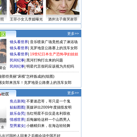
密照
王菲小女儿李嫣曝光
酒井法子痛哭谢罪
更多>>
镜头看世界
|
音乐喷泉广场竟然成了淋浴场
镜头看世界
|
克罗地亚公路赛上的洗车女郎
镜头看世界
|
19世纪日本生产恐怖孕妇娃娃
民间纪事
|
黑河打狗打出来的问题
民间纪事
|
明星代言假药应该视为共犯吗
聚会
秘那些美丽“床模”怎样炼成的(组图)
感女郎来洗车！克罗地亚公路赛上的洗车女郎
更多>>
焦点新闻
|
不要迷恋哥，哥只是一个鬼
贴贴图图
|
英媒评出2009年度搞怪发明
娱乐旮旯
|
当红明星不仅仅是名利双收
情感世界
|
后悔嫁给这样一个山西男人
型男索女
|
小糖精归来，在海边轻轻舞
口水
么出过国的人回来之后都会说中国不好