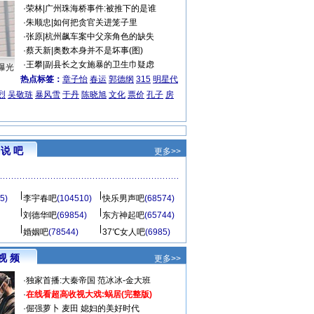
·
荣林
|
广州珠海桥事件:被推下的是谁
·
朱顺忠
|
如何把贪官关进笼子里
·
张原
|
杭州飙车案中父亲角色的缺失
·
蔡天新
|
奥数本身并不是坏事(图)
·
王攀
|
副县长之女施暴的卫生巾疑虑
曝光
热点标签：
章子怡
春运
郭德纲
315
明星代
烈
吴敬琏
暴风雪
于丹
陈晓旭
文化
票价
孔子
房
说 吧
更多>>
5)
李宇春吧
(104510)
快乐男声吧
(68574)
刘德华吧
(69854)
东方神起吧
(65744)
婚姻吧
(78544)
37℃女人吧
(6985)
视 频
更多>>
·
独家首播:大秦帝国
范冰冰-金大班
·
在线看超高收视大戏:
蜗居(完整版)
·
倔强萝卜
麦田
媳妇的美好时代