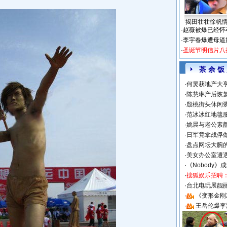
揭田壮壮徐帆
·
赵薇被爆已经怀
·
李宇春爆遭母逼
·
圣诞节明信片八
茶 余 饭
·
何炅获地产大亨
·
陈慧琳产后恢复
·
殷桃街头休闲装
·
范冰冰红地毯
·
姚晨与老公素
·
日军竟拿战俘
·
盘点网坛大腕
·
美女办公室遭
·
《Nobody》
·
搜狐娱乐招聘
·
台北电玩展靓丽S
·
《变形金刚
·
王岳伦爆李