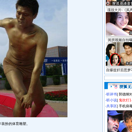
谍战大片-《风
闺房视频自拍
自爆捉奸后恶梦
·
听评书
|
郭德纲
·
听小说
|
鬼吹灯1
·
共享区
|
手机病
年装扮的体育雕塑。