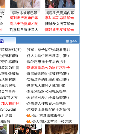
情史
李冰冰被爆已婚
揭秘生父离婚内幕
孕
·
揭刘晓庆离婚内幕
·
李幼斌新恋情曝光
婚
·
周迅王艳婆媳相见
·
陆毅爱女照首曝光
折
·
刘嘉玲自曝正造人
·
陈好新男友被曝光
 后
更多>>
喂猕猴桃(图)
·
独家：章子怡带妈妈看电影
好身材(图)
·
佟大为马伊琍再度牵手(图)
秀性感(图)
·
倪萍赵忠祥十年后再携手
服装皆为租赁
·
刘涛富豪老公为家产求生子
颜乘地铁被拍
·
舒淇醉酒瞬间惨被抓拍(图)
做活体解剖
·
实拍漂亮的地摊西施(组图)
的暴烈脾气
·
世界九大罪恶之城(组图)
遇灵异事件
·
李孝利新欢私密视频曝光
成命案导火索
·
孟庭苇可爱儿子最新照(图)
：加入我们吧！
·
点击进入搜狐娱乐影视库
howGirl
·
游戏史上最般配的十对情侣
2》送票！
·
张元首透露戒毒生活
湘胎教
·
令人惊叹太空步下楼方式