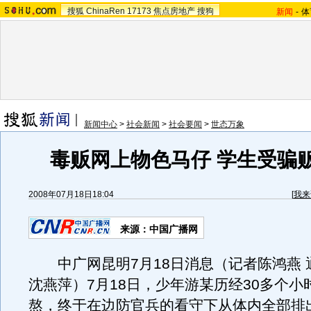
搜狐
ChinaRen
17173
焦点房地产
搜狗
新闻
-
体
新闻中心
>
社会新闻
>
社会要闻
>
世态万象
毒贩网上物色马仔 学生受骗
2008年07月18日18:04
[
我来
来源：中国广播网
中广网昆明7月18日消息（记者陈鸿燕 
沈燕萍）7月18日，少年游某历经30多个小
熬，终于在边防官兵的看守下从体内全部排