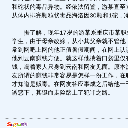
和砣状的毒品异物。经依法留置，游某直至7
从体内排完颗粒状毒品海洛因30颗和1砣，净
据了解，现年17岁的游某系重庆市某职
学生，由于母亲改嫁，从小其父亲就不管他
常到网吧上网的他正值暑假期间，在网上认
他到云南赚钱方便。就这样他揣着口袋里仅
钱，瞒着家人只身到云南和网友见面。原本
友所谓的赚钱非常容易是怎样一份工作，在
才知道是贩毒。在网友答应事成之后给他一
诱惑下，其铤而走险踏上了犯罪之路。