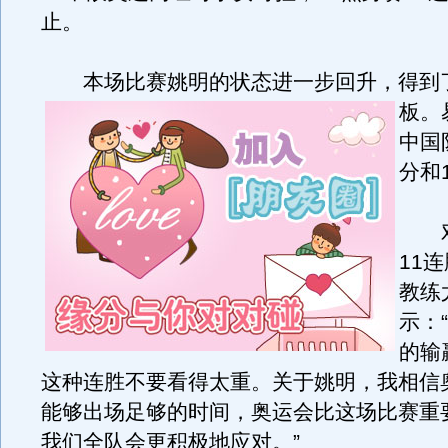
止。
本场比赛姚明的状态进一步回升，得到了
板。
中国
分和
对
11
教练
示：
的输
这种连胜不要看得太重。关于姚明，我相信
能够出场足够的时间，奥运会比这场比赛重
我们全队会更积极地应对。”