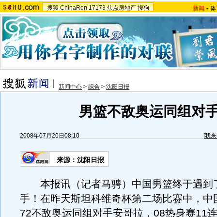
搜狐
ChinaRen
17173
焦点房地产
搜狗
新闻
-
体
新闻中心
>
综合
>
沈阳日报
男篮不敌奥运同组对
2008年07月20日08:10
[
我来
来源：沈阳日报
本报讯（记者马骋）中国男篮终于遇到
手！在昨天斯坦科维奇杯第二场比赛中，中国
72不敌奥运同组对手安哥拉，08热身赛11