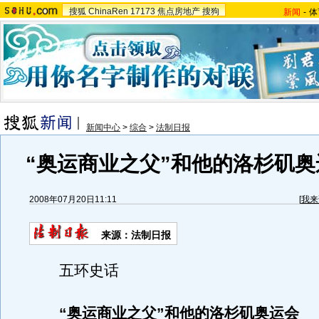
搜狐
ChinaRen
17173
焦点房地产
搜狗
新闻
-
体
新闻中心
>
综合
>
法制日报
“奥运商业之父”和他的洛杉矶奥
2008年07月20日11:11
[
我来
来源：法制日报
五环史话
“奥运商业之父”和他的洛杉矶奥运会