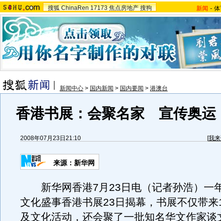
搜狐
ChinaRen
17173
焦点房地产
搜狗
新闻
-
体
新闻中心
>
国内新闻
>
国内要闻
>
港澳台
香港书展：会聚名家 宣传奥运
2008年07月23日21:10
[
我来
来源：新华网
新华网香港7月23日电（记者孙浩）一
文化盛事香港书展23日揭幕，书展不仅带来1
及文化活动，还会聚了一批知名华文作家谈