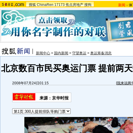
搜狐
ChinaRen
17173
焦点房地产
搜狗
新闻
-
体
新闻中心
>
国内新闻
>
守望奥运
>
奥运筹备消息
北京数百市民买奥运门票 提前两天
2008年07月24日01:15
[
我来说两
来源：京华时报