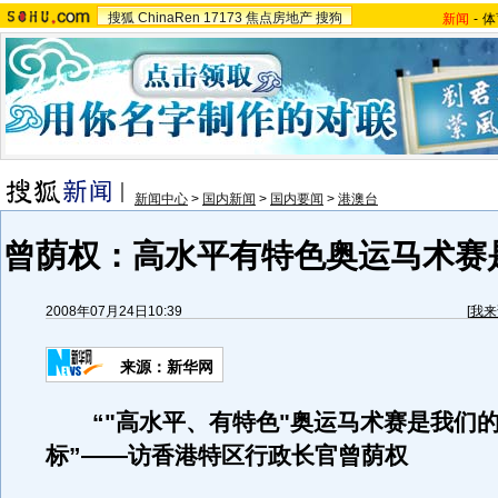
搜狐
ChinaRen
17173
焦点房地产
搜狗
新闻
-
体
新闻中心
>
国内新闻
>
国内要闻
>
港澳台
曾荫权：高水平有特色奥运马术赛
2008年07月24日10:39
[
我来
来源：新华网
“"高水平、有特色"奥运马术赛是我们
标”——访香港特区行政长官曾荫权