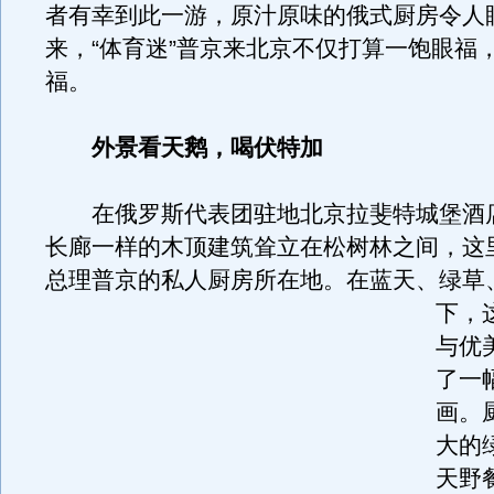
者有幸到此一游，原汁原味的俄式厨房令人
来，“体育迷”普京来北京不仅打算一饱眼福
福。
外景看天鹅，喝伏特加
在俄罗斯代表团驻地北京拉斐特城堡酒
长廊一样的木顶建筑耸立在松树林之间，这
总理普京的私人厨房所在地。
在蓝天、绿草
下，
与优
了一
画。
大的
天野