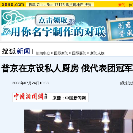
搜狐
ChinaRen
17173
焦点房地产
搜狗
新闻
-
体
新闻中心
>
国际新闻
>
国际要闻
>
新闻人物
普京在京设私人厨房 俄代表团冠军
2008年07月24日10:38
[
我来说
来源：中国新闻网