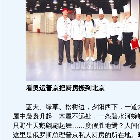
看奥运普京把厨房搬到北京
蓝天、绿草、松树边，夕阳西下，一道
屋中袅袅升起。木屋不远处，一条碧水河蜿
只野生天鹅翩翩起舞……度假胜地焉？人间
这里是俄罗斯总理普京私人厨房的所在地。