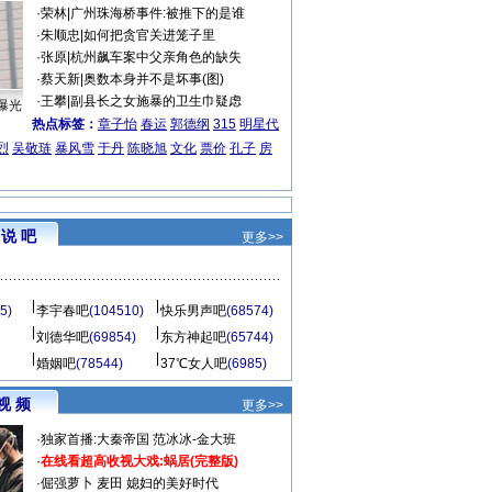
·
荣林
|
广州珠海桥事件:被推下的是谁
·
朱顺忠
|
如何把贪官关进笼子里
·
张原
|
杭州飙车案中父亲角色的缺失
·
蔡天新
|
奥数本身并不是坏事(图)
·
王攀
|
副县长之女施暴的卫生巾疑虑
曝光
热点标签：
章子怡
春运
郭德纲
315
明星代
烈
吴敬琏
暴风雪
于丹
陈晓旭
文化
票价
孔子
房
说 吧
更多>>
5)
李宇春吧
(104510)
快乐男声吧
(68574)
刘德华吧
(69854)
东方神起吧
(65744)
婚姻吧
(78544)
37℃女人吧
(6985)
视 频
更多>>
·
独家首播:大秦帝国
范冰冰-金大班
·
在线看超高收视大戏:
蜗居(完整版)
·
倔强萝卜
麦田
媳妇的美好时代