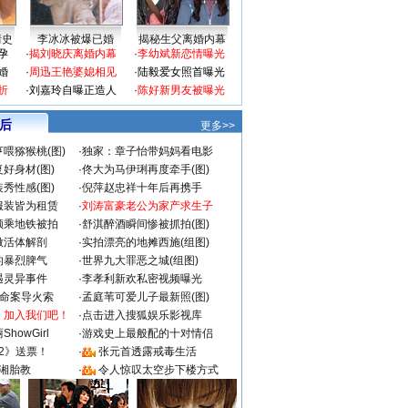
情史
李冰冰被爆已婚
揭秘生父离婚内幕
孕
·
揭刘晓庆离婚内幕
·
李幼斌新恋情曝光
婚
·
周迅王艳婆媳相见
·
陆毅爱女照首曝光
折
·
刘嘉玲自曝正造人
·
陈好新男友被曝光
 后
更多>>
喂猕猴桃(图)
·
独家：章子怡带妈妈看电影
好身材(图)
·
佟大为马伊琍再度牵手(图)
秀性感(图)
·
倪萍赵忠祥十年后再携手
服装皆为租赁
·
刘涛富豪老公为家产求生子
颜乘地铁被拍
·
舒淇醉酒瞬间惨被抓拍(图)
做活体解剖
·
实拍漂亮的地摊西施(组图)
的暴烈脾气
·
世界九大罪恶之城(组图)
遇灵异事件
·
李孝利新欢私密视频曝光
成命案导火索
·
孟庭苇可爱儿子最新照(图)
：加入我们吧！
·
点击进入搜狐娱乐影视库
howGirl
·
游戏史上最般配的十对情侣
2》送票！
·
张元首透露戒毒生活
湘胎教
·
令人惊叹太空步下楼方式