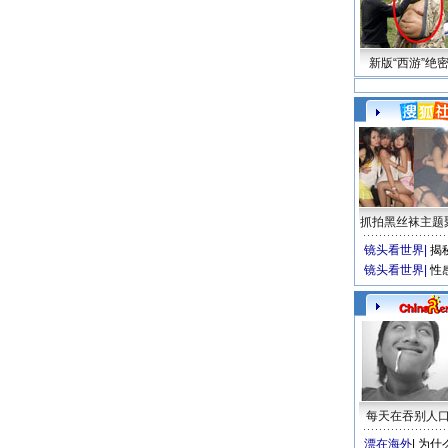
新版“西游”绝
抓拍黑丝袜主题
镜头看世界
|
揭
镜头看世界
|
性
每天在吞别人
漂在海外
|
为什