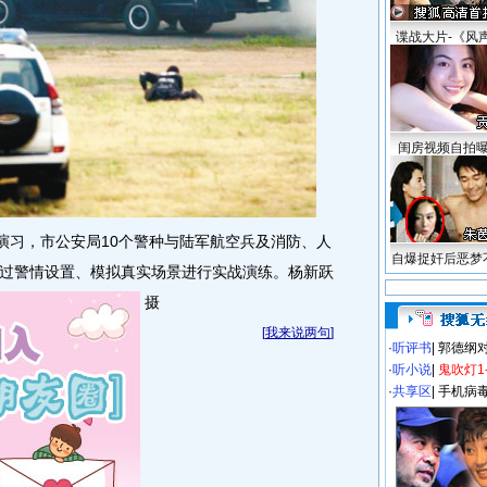
谍战大片-《风
闺房视频自拍
习，市公安局10个警种与陆军航空兵及消防、人
自爆捉奸后恶梦
过警情设置、模拟真实场景进行实战演练。杨新跃
摄
[
我来说两句
]
·
听评书
|
郭德纲
·
听小说
|
鬼吹灯1
·
共享区
|
手机病