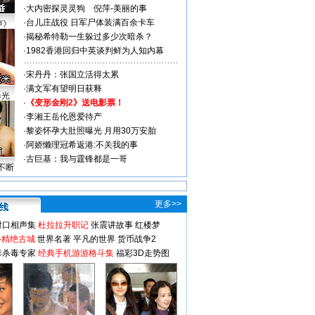
·
大内密探灵灵狗
倪萍-美丽的事
·
台儿庄战役 日军尸体装满百余卡车
声》
·
揭秘希特勒一生躲过多少次暗杀？
·
1982香港回归中英谈判鲜为人知内幕
·
宋丹丹：张国立活得太累
·
满文军有望明日获释
曝光
·
《变形金刚2》送电影票！
·
李湘王岳伦恩爱待产
·
黎姿怀孕大肚照曝光 月用30万安胎
·
阿娇懒理冠希返港:不关我的事
·
古巨基：我与霆锋都是一哥
不断
更多>>
对口相声集
杜拉拉升职记
张震讲故事
红楼梦
-精绝古城
世界名著
平凡的世界
货币战争2
毒杀毒专家
经典手机游游格斗集
福彩3D走势图