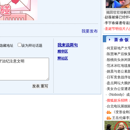
揭田壮壮徐帆
·
赵薇被爆已经怀
·
李宇春爆遭母逼
·
圣诞节明信片八
我要发布
茶 余 饭
我来说两句
隐藏地址
设为辩论话题
·
何炅获地产大亨
精华区
·
陈慧琳产后恢复
辩论区
·
殷桃街头休闲装
·
范冰冰红地毯
·
姚晨与老公素
·
日军竟拿战俘
·
盘点网坛大腕
·
美女办公室遭
·
《Nobody》
·
搜狐娱乐招聘
·
台北电玩展靓丽S
·
《变形金刚
·
王岳伦爆李