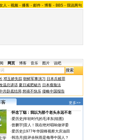
女人
-
视频
-
播客
-
邮件
-
博客
-
BBS
-
我说两句
闻
网页
博客
音乐
图片
说吧
长
邓玉娇失踪
朝鲜军事演习
日本兵赎罪
改温总讲话
夏日减肥秘方
日本瘦脸法
中共卧底结局
慈禧不快乐
侵略中国报告
更多>>
·
怀念丁聪：我以为那个老头永远不老
·
爱历史
|
年轻时代的毛泽东(组图)
·
曾鹏宇
|
雷人！我在绝对唱响做评委
·
爱历史
|
1977年华国锋视察大庆油田
·
韩浩月
|
批评余秋雨是侮辱中国人？
上学