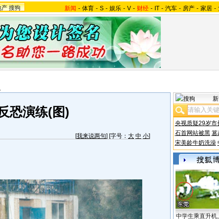
地产
搜狗
新闻
-
体育
-
S
-
娱乐
-
V
-
财经
-
IT
-
汽车
-
房产
-
家居
-
报
新
反恐演练(图)
央视质疑29岁市
石首网站被黑
篡
[
我来说两句
] [字号：
大
中
小
]
宋美龄牛奶洗澡
中学生乘直升机