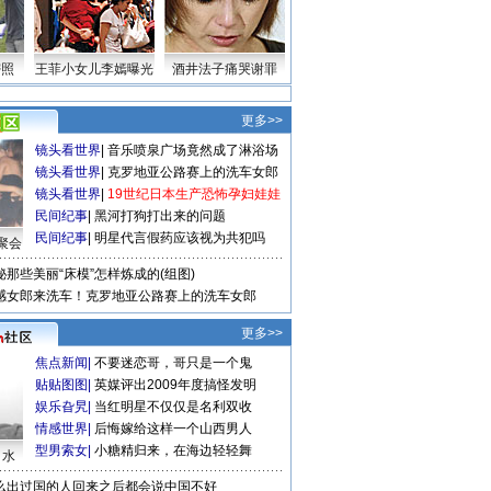
密照
王菲小女儿李嫣曝光
酒井法子痛哭谢罪
更多>>
镜头看世界
|
音乐喷泉广场竟然成了淋浴场
镜头看世界
|
克罗地亚公路赛上的洗车女郎
镜头看世界
|
19世纪日本生产恐怖孕妇娃娃
民间纪事
|
黑河打狗打出来的问题
民间纪事
|
明星代言假药应该视为共犯吗
聚会
秘那些美丽“床模”怎样炼成的(组图)
感女郎来洗车！克罗地亚公路赛上的洗车女郎
更多>>
焦点新闻
|
不要迷恋哥，哥只是一个鬼
贴贴图图
|
英媒评出2009年度搞怪发明
娱乐旮旯
|
当红明星不仅仅是名利双收
情感世界
|
后悔嫁给这样一个山西男人
型男索女
|
小糖精归来，在海边轻轻舞
口水
么出过国的人回来之后都会说中国不好