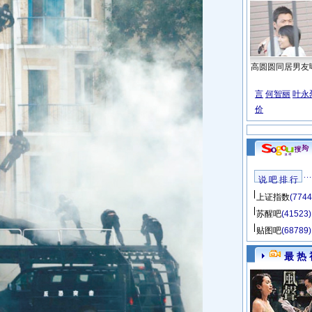
高圆圆同居男友
言
何智丽
叶永
价
说 吧 排 行
上证指数
(7744
苏醒吧
(41523)
贴图吧
(68789)
最 热 