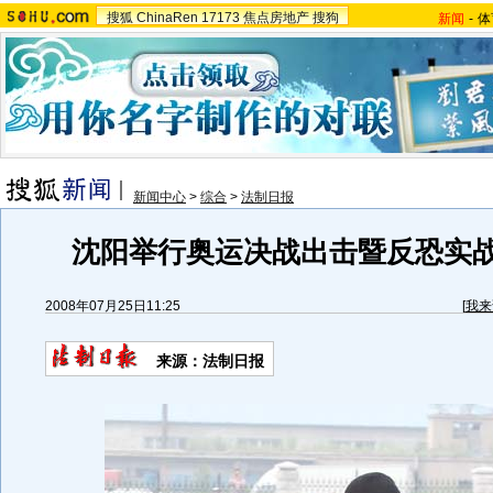
搜狐
ChinaRen
17173
焦点房地产
搜狗
新闻
-
体
新闻中心
>
综合
>
法制日报
沈阳举行奥运决战出击暨反恐实战
2008年07月25日11:25
[
我来
来源：法制日报