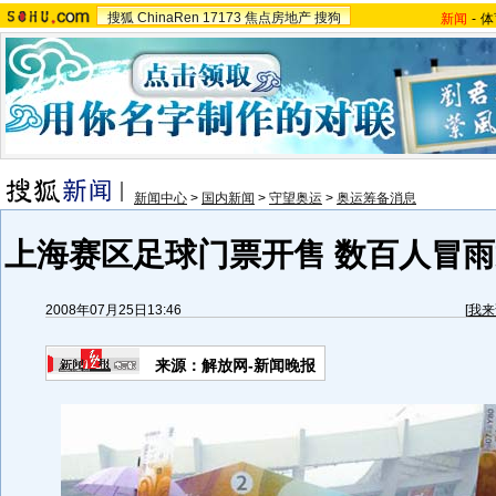
搜狐
ChinaRen
17173
焦点房地产
搜狗
新闻
-
体
新闻中心
>
国内新闻
>
守望奥运
>
奥运筹备消息
上海赛区足球门票开售 数百人冒雨
2008年07月25日13:46
[
我来
来源：解放网-新闻晚报