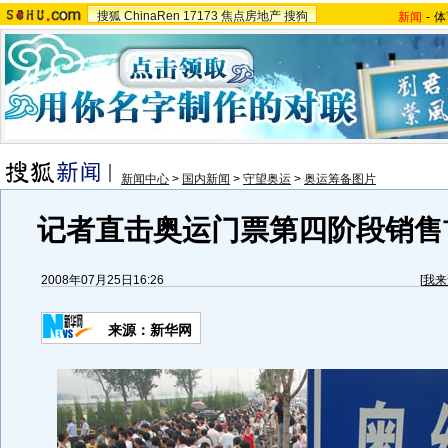
搜狐
ChinaRen
17173
焦点房地产
搜狗
新闻
-
体
新闻中心
>
国内新闻
>
守望奥运
>
奥运筹备图片
记者直击奥运门票第四阶段销售首
2008年07月25日16:26
[
我来
来源：新华网